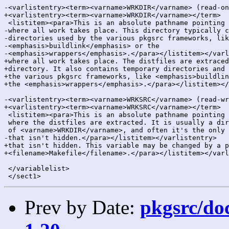
-<varlistentry><term><varname>WRKDIR</varname> (read-on
+<varlistentry><term><varname>WRKDIR</varname></term>

 <listitem><para>This is an absolute pathname pointing 
-where all work takes place. This directory typically c
-directories used by the various pkgsrc frameworks, lik
-<emphasis>buildlink</emphasis> or the

-<emphasis>wrappers</emphasis>.</para></listitem></varl
+where all work takes place. The distfiles are extraced
+directory. It also contains temporary directories and 
+the various pkgsrc frameworks, like <emphasis>buildlin
+the <emphasis>wrappers</emphasis>.</para></listitem></
-<varlistentry><term><varname>WRKSRC</varname> (read-wr
+<varlistentry><term><varname>WRKSRC</varname></term>

 <listitem><para>This is an absolute pathname pointing 
 where the distfiles are extracted. It is usually a dir
 of <varname>WRKDIR</varname>, and often it's the only 
-that isn't hidden.</para></listitem></varlistentry>

+that isn't hidden. This variable may be changed by a p
+<filename>Makefile</filename>.</para></listitem></varl
 </variablelist>

Prev by Date:
pkgsrc/doc