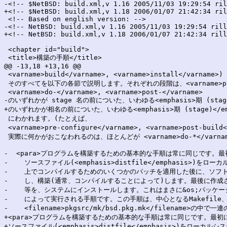
-<!-- $NetBSD: build.xml,v 1.16 2005/11/03 19:29:54 ril
+<!-- $NetBSD: build.xml,v 1.18 2006/01/07 21:42:34 ril
 <!-- Based on english version: -->

-<!-- NetBSD: build.xml,v 1.16 2005/11/03 19:29:54 rill
+<!-- NetBSD: build.xml,v 1.18 2006/01/07 21:42:34 rill
 <chapter id="build">

 <title>構築の手順</title>

@@ -13,18 +13,16 @@

 <varname>build</varname>, <varname>install</varnam
 そのすべてを以下の各節で説明します。それぞれの段階は、<varname>pre-<
 <varname>do-</varname>, <varname>post-</varname>

-のいずれかが stage 名の前についた、いわゆる<emphasis>期 (stage)<
+のいずれかが相名の前についた、いわゆる<emphasis>期 (stage)</emp
 にわかれます。(たとえば、

 <varname>pre-configure</varname>, <varname>post-buil
 実際に何かがおこなわれるのは、ほとんどが <varname>do-*</varnam
-  <para>プログラムを構築するための基本的な手順は常に同じです。最
-    ソースファイル(<emphasis>distfile</emphasis>)を
-    上でコンパイルするためのいくつかのパッチを適用した後に、ソフト
-    し、構築(通常、コンパイルすることによって)します。最後に作成
-    等を、システムにインストールします。これはまさに&os;パッケー
-    によって実行される手順です。この手順は、中心となるMakefile、
-    <filename>pkgsrc/mk/bsd.pkg.mk</filename>の
+<para>プログラムを構築するための基本的な手順は常に同じです。最初
+ソースファイル(<emphasis>distfile</emphasis>)をローカ