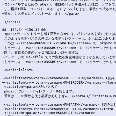
+コンパイルするための pkgsrc 独自のパッチを適用した後に、ソフトウ
+し、構築(通常、コンパイルすることによって)します。最後に作成された
+等を、システムにインストールします。</para>

 </sect1>

@@ -152,34 +150,34 @@

 <para>ディレクトリーを指す変数のなかには、相対パス名を値に持つも
 このような相対パス名の基点となるディレクトリーは、おもに二つあります
 一つは <varname>PKGSRCDIR/PKGPATH</varname> で、pkg
-もう一つは  <varname>WRKSRC</varname> で、パッケージ
-以下、変数名の後のカッコ内に記した許可属性は、

-パッケージの Makefile でその変数を変更可能かどうかを表しています。<
+もう一つは  <varname>WRKSRC</varname> で、パッケージそ
 <variablelist>

-<varlistentry><term><varname>PKGSRCDIR</varname> (読
+<varlistentry><term><varname>PKGSRCDIR</varname></term
 <listitem><para>絶対パス名で、

 pkgsrc のルートディレクトリーを指します。

 通常は、この変数を使う必要はありません。</para></listitem></varl
-<varlistentry><term><varname>PKGPATH</varname> (読み出
+<varlistentry><term><varname>PKGPATH</varname></term>

 <listitem><para><varname>PKGSRCDIR</varname>
