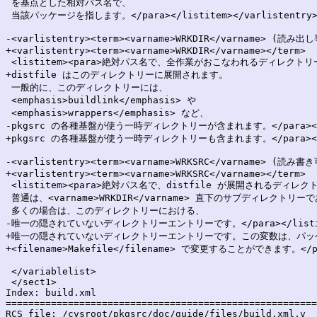
 を基点とした相対パス名で、

 当該パッケージを指します。</para></listitem></varlistentry>
-<varlistentry><term><varname>WRKDIR</varname> (読み出し
+<varlistentry><term><varname>WRKDIR</varname></term>

 <listitem><para>絶対パス名で、全作業がおこなわれるディレクトリ
+distfile はこのディレクトリーに展開されます。

 一般的に、このディレクトリーには、

 <emphasis>buildlink</emphasis> や

 <emphasis>wrappers</emphasis> など、

-pkgsrc の各種基盤が使う一時ディレクトリーが含まれます。</para></list
+pkgsrc の各種基盤が使う一時ディレクトリーも含まれます。</para></list
-<varlistentry><term><varname>WRKSRC</varname> (読み書き
+<varlistentry><term><varname>WRKSRC</varname></term>

 <listitem><para>絶対パス名で、distfile が展開されるディレ
 普通は、<varname>WRKDIR</varname> 直下のサブディレクトリーで
 多くの場合は、このディレクトリーにおける、

-唯一の隠されていないディレクトリーエントリーです。</para></listitem>
+唯一の隠されていないディレクトリーエントリーです。この変数は、パッケ
+<filename>Makefile</filename> で変更することができます。</para
 </variablelist>

 </sect1>

Index: build.xml

=======================================================
RCS file: /cvsroot/pkgsrc/doc/guide/files/build.xml,v
