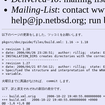
Mailing-List
: contact ww
help@jp.netbsd.org; run
以下のページの更新をしました。ツッコミをお願いします。

pkgsrc/doc/guide/files/build.xml: 1.16 -> 1.18

> revision 1.28

> date: 2006/06/26 23:28:51;  author: rillig;  state: E
> INSTALLATION_DIRS creates directories with the correc
> ----------------------------

> revision 1.27

> date: 2006/04/21 07:54:12;  author: rillig;  state: E
> Specified the structure and interpretation of the WRA
> variable.

火曜日までに異議がなければ、 commit します。

以下、訳と原文それぞれの新旧の差分です。

--- build.xml.orig	2006-10-22 19:40:55.000000000 +0900

+++ build.xml	2006-10-22 19:40:55.000000000 +0900

@@ -1,6 +1,6 @@
