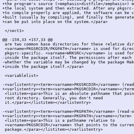
+the program's source (<emphasis>distfile</emphasis>) m
+the local system and then extracted. After any pkgsrc-
+to compile properly are applied, the software can be c
+built (usually by compiling), and finally the generate
+can be put into place on the system.</para>

 </sect1>

@@ -159,33 +157,33 @@

 are two common base directories for these relative dir
 <varname>PKGSRCDIR/PKGPATH</varname> is used for direc
 pkgsrc-specific. <varname>WRKSRC</varname> is used for
-inside the package itself. The permissions after each 
-whether the variable may be changed by the package Mak
+inside the package itself.</para>

 <variablelist>

-<varlistentry><term><varname>PKGSRCDIR</varname> (read
+<varlistentry><term><varname>PKGSRCDIR</varname></term
 <listitem><para>This is an absolute pathname that poin
 root directory. Generally, you don't need

 it.</para></listitem></varlistentry>

-<varlistentry><term><varname>PKGPATH</varname> (read-o
+<varlistentry><term><varname>PKGPATH</varname></term>

 <listitem><para>This is a pathname relative to

 <varname>PKGSRCDIR</varname> that points to the curren
 package.</para></listitem></varlistentry>
