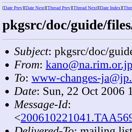
[
Date Prev
][
Date Next
][
Thread Prev
][
Thread Next
][
Date Index
][
Thre
pkgsrc/doc/guide/files
Subject
: pkgsrc/doc/guide
From
:
kano@na.rim.or.j
To
:
www-changes-ja@jp
Date
: Sun, 22 Oct 2006 
Message-Id
:
<
200610221041.TAA5699
Delivered-To
: mailing l