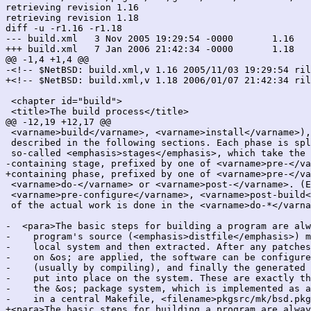
retrieving revision 1.16

retrieving revision 1.18

diff -u -r1.16 -r1.18

--- build.xml	3 Nov 2005 19:29:54 -0000	1.16

+++ build.xml	7 Jan 2006 21:42:34 -0000	1.18

@@ -1,4 +1,4 @@

-<!-- $NetBSD: build.xml,v 1.16 2005/11/03 19:29:54 ril
+<!-- $NetBSD: build.xml,v 1.18 2006/01/07 21:42:34 ril
 <chapter id="build">

 <title>The build process</title>

@@ -12,19 +12,17 @@

 <varname>build</varname>, <varname>install</varname>),
 described in the following sections. Each phase is spl
 so-called <emphasis>stages</emphasis>, which take the 
-containing stage, prefixed by one of <varname>pre-</va
+containing phase, prefixed by one of <varname>pre-</va
 <varname>do-</varname> or <varname>post-</varname>. (E
 <varname>pre-configure</varname>, <varname>post-build<
 of the actual work is done in the <varname>do-*</varna
-  <para>The basic steps for building a program are alw
-    program's source (<emphasis>distfile</emphasis>) m
-    local system and then extracted. After any patches
-    on &os; are applied, the software can be configure
-    (usually by compiling), and finally the generated 
-    put into place on the system. These are exactly th
-    the &os; package system, which is implemented as a
-    in a central Makefile, <filename>pkgsrc/mk/bsd.pkg
+<para>The basic steps for building a program are alway