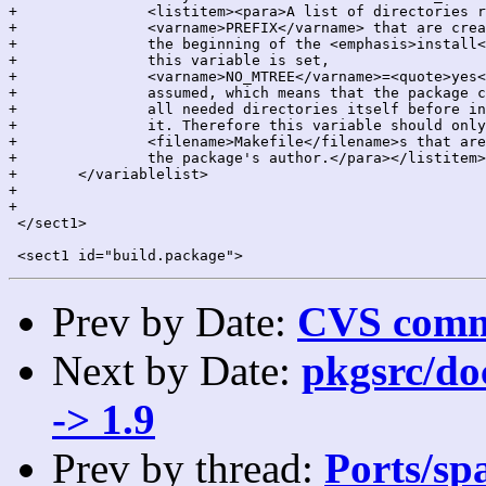
+		<listitem><para>A list of directories relative to

+		<varname>PREFIX</varname> that are created by pkgsrc at

+		the beginning of the <emphasis>install</emphasis> phase. If

+		this variable is set,

+		<varname>NO_MTREE</varname>=<quote>yes</quote> is

+		assumed, which means that the package claims to create

+		all needed directories itself before installing files to

+		it. Therefore this variable should only be set in

+		<filename>Makefile</filename>s that are under control of

+		the package's author.</para></listitem></varlistentry>

+	</variablelist>

+

+

 </sect1>

Prev by Date:
CVS commi
Next by Date:
pkgsrc/doc
-> 1.9
Prev by thread:
Ports/sp