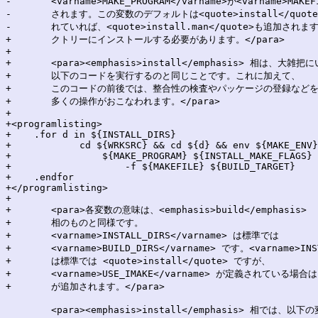
-	<varname>MAKE_PROGRAM</varname>が<varname>MAKEFILE</varname>中で起動されます。ただし、<varname>INSTALL_TARGET</varname>が指定

-	されます。この変数のデフォルトは<quote>install</quote>です。(もし<varname>USE_IMAKE</varname>が設定さ

-	れていれば、<quote>install.man</quote>も追加されます)。</para>

+	クトリーにインストールする必要があります。</para>

+

+	<para><emphasis>install</emphasis> 相は、大雑把にいえば、

+	以下のコードを実行するのと同じことです。これに加えて、

+	このコードの前後では、整合性の検査やパッケージの登録などをするため、

+	多くの操作がおこなわれます。</para>

+

+<programlisting>

+    .for d in ${INSTALL_DIRS}

+            cd ${WRKSRC} && cd ${d} && env ${MAKE_ENV}
+                ${MAKE_PROGRAM} ${INSTALL_MAKE_FLAGS} 
+                    -f ${MAKEFILE} ${BUILD_TARGET}

+    .endfor

+</programlisting>

+

+	<para>各変数の意味は、<emphasis>build</emphasis>

+	相のものと同様です。

+	<varname>INSTALL_DIRS</varname> は標準では

+	<varname>BUILD_DIRS</varname> です。<varname>INSTALL_TARGET</varname>

+	は標準では <quote>install</quote> ですが、

+	<varname>USE_IMAKE</varname> が定義されている場合は <quote>install.man</quote>

+	が追加されます。</para>

 	<para><emphasis>install</emphasis> 相では、以下の変数が有用です。
