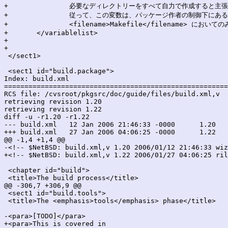
+		必要なディレクトリーをすべて自力で作成すると主張していることになります。

+		従って、この変数は、パッケージ作者の制御下にある

+		<filename>Makefile</filename> においてのみ設定するものです。</para></listitem></varlistentry>

+	</variablelist>

+

+

 </sect1>

 <sect1 id="build.package">

Index: build.xml

=======================================================
RCS file: /cvsroot/pkgsrc/doc/guide/files/build.xml,v

retrieving revision 1.20

retrieving revision 1.22

diff -u -r1.20 -r1.22

--- build.xml	12 Jan 2006 21:46:33 -0000	1.20

+++ build.xml	27 Jan 2006 04:06:25 -0000	1.22

@@ -1,4 +1,4 @@

-<!-- $NetBSD: build.xml,v 1.20 2006/01/12 21:46:33 wiz
+<!-- $NetBSD: build.xml,v 1.22 2006/01/27 04:06:25 ril
 <chapter id="build">

 <title>The build process</title>

@@ -306,7 +306,9 @@

 <sect1 id="build.tools">

 <title>The <emphasis>tools</emphasis> phase</title>

-<para>[TODO]</para>

+<para>This is covered in
