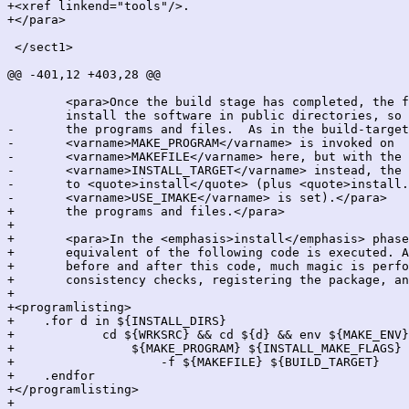
+<xref linkend="tools"/>.

+</para>

 </sect1>

@@ -401,12 +403,28 @@

 	<para>Once the build stage has completed, the final step is to

 	install the software in public directories, so users can access

-	the programs and files.  As in the build-target,

-	<varname>MAKE_PROGRAM</varname> is invoked on

-	<varname>MAKEFILE</varname> here, but with the

-	<varname>INSTALL_TARGET</varname> instead, the latter defaulting

-	to <quote>install</quote> (plus <quote>install.man</quote>, if

-	<varname>USE_IMAKE</varname> is set).</para>

+	the programs and files.</para>

+

+	<para>In the <emphasis>install</emphasis> phase, a rough

+	equivalent of the following code is executed. Additionally,

+	before and after this code, much magic is performed to do

+	consistency checks, registering the package, and so on.</para>

+

+<programlisting>

+    .for d in ${INSTALL_DIRS}

+            cd ${WRKSRC} && cd ${d} && env ${MAKE_ENV}
+                ${MAKE_PROGRAM} ${INSTALL_MAKE_FLAGS} 
+                    -f ${MAKEFILE} ${BUILD_TARGET}

+    .endfor

+</programlisting>

+
