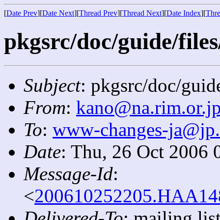
[
Date Prev
][
Date Next
][
Thread Prev
][
Thread Next
][
Date Index
][
Thre
pkgsrc/doc/guide/files
Subject
: pkgsrc/doc/guide
From
:
kano@na.rim.or.j
To
:
www-changes-ja@jp
Date
: Thu, 26 Oct 2006 
Message-Id
:
<
200610252205.HAA1485
Delivered-To
: mailing l