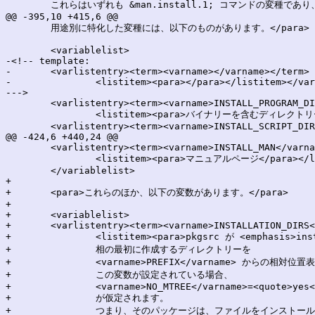
 	これらはいずれも &man.install.1; コマンドの変種であり、

@@ -395,10 +415,6 @@

 	用途別に特化した変種には、以下のものがあります。</para>

 	<variablelist>

-<!-- template:

-	<varlistentry><term><varname></varname></term>

-		<listitem><para></para></listitem></varlistentry>

--->

 	<varlistentry><term><varname>INSTALL_PROGRAM_DIR</varname></term>

 		<listitem><para>バイナリーを含むディレクトリー</para></listitem></varlistentry>

 	<varlistentry><term><varname>INSTALL_SCRIPT_DIR</varname></term>

@@ -424,6 +440,24 @@

 	<varlistentry><term><varname>INSTALL_MAN</varname></term>

 		<listitem><para>マニュアルページ</para></listitem></varlistentry>

 	</variablelist>

+

+	<para>これらのほか、以下の変数があります。</para>

+

+	<variablelist>

+	<varlistentry><term><varname>INSTALLATION_DIRS</varname></term>

+		<listitem><para>pkgsrc が <emphasis>install</emphasis>

+		相の最初に作成するディレクトリーを

+		<varname>PREFIX</varname> からの相対位置表記で並べたリストです。

+		この変数が設定されている場合、

+		<varname>NO_MTREE</varname>=<quote>yes</quote>

+		が仮定されます。

+		つまり、そのパッケージは、ファイルをインストールする前に、
