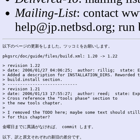
Mailing-List
: contact ww
help@jp.netbsd.org; run
以下のページの更新をしました。ツッコミをお願いします。

pkgsrc/doc/guide/files/build.xml: 1.20 -> 1.22

> revision 1.22

> date: 2006/01/27 04:06:25;  author: rillig;  state: E
> Added a description for INSTALLATION_DIRS. Reworded t
> build.install section.

> ----------------------------

> revision 1.21

> date: 2006/01/13 17:55:27;  author: reed;  state: Exp
> Cross reference the "tools phase" section to

> the new tools chapter.

> 

> I removed the TODO here; maybe some text should still
> for this chapter?

金曜日までに異議がなければ、 commit します。

以下、訳と原文それぞれの新旧の差分です。
