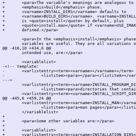
+	<para>The variable's meanings are analogous to the ones in the

+	<emphasis>build</emphasis> phase.

+	<varname>INSTALL_DIRS</varname> defaults to

+	<varname>BUILD_DIRS</varname>. <varname>INSTALL_TARGET</varname>

+	is <quote>install</quote> by default, plus

+	<quote>install.man</quote> if <varname>USE_IMAKE</varname> is

+	defined.</para>

 	<para>In the <emphasis>install</emphasis> phase, the following

 	variables are useful. They are all variations of the

@@ -416,10 +434,6 @@

 	intended use, are:</para>

 	<variablelist>

-<!-- template:

-	<varlistentry><term><varname></varname></term>

-		<listitem><para></para></listitem></varlistentry>

--->

 	<varlistentry><term><varname>INSTALL_PROGRAM_DIR</varname></term>

 		<listitem><para>directories that contain binaries</para></listitem></varlistentry>

 	<varlistentry><term><varname>INSTALL_SCRIPT_DIR</varname></term>

@@ -445,6 +459,24 @@

 	<varlistentry><term><varname>INSTALL_MAN</varname></term>

 		<listitem><para>man pages</para></listitem></varlistentry>

 	</variablelist>

+

+	<para>Some other variables are:</para>

+

+	<variablelist>

+	<varlistentry><term><varname>INSTALLATION_DIRS</varname></term>
