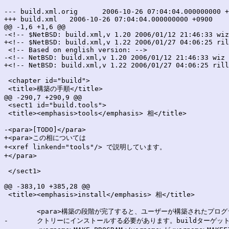
--- build.xml.orig	2006-10-26 07:04:04.000000000 +0900

+++ build.xml	2006-10-26 07:04:04.000000000 +0900

@@ -1,6 +1,6 @@

-<!-- $NetBSD: build.xml,v 1.20 2006/01/12 21:46:33 wiz
+<!-- $NetBSD: build.xml,v 1.22 2006/01/27 04:06:25 ril
 <!-- Based on english version: -->

-<!-- NetBSD: build.xml,v 1.20 2006/01/12 21:46:33 wiz 
+<!-- NetBSD: build.xml,v 1.22 2006/01/27 04:06:25 rill
 <chapter id="build">

 <title>構築の手順</title>

@@ -290,7 +290,9 @@

 <sect1 id="build.tools">

 <title><emphasis>tools</emphasis> 相</title>

-<para>[TODO]</para>

+<para>この相については

+<xref linkend="tools"/> で説明しています。

+</para>

 </sect1>

@@ -383,10 +385,28 @@

 <title><emphasis>install</emphasis> 相</title>

 	<para>構築の段階が完了すると、ユーザーが構築されたプログラムやファイルを使えるようにするため、ソフトウェアをパブリックなディレ

-	クトリーにインストールする必要があります。buildターゲットと同様に、
