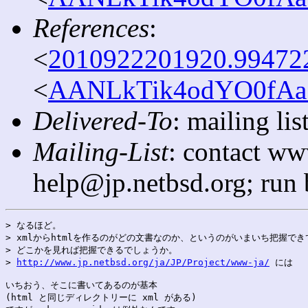
References
:
<
2010922201920.994722
<
AANLkTik4odYO0fAa1
Delivered-To
: mailing l
Mailing-List
: contact ww
help@jp.netbsd.org; run
> なるほど。

> xmlからhtmlを作るのがどの文書なのか、というのがいまいち把握でき
> どこかを見れば把握できるでしょうか。

> 
http://www.jp.netbsd.org/ja/JP/Project/www-ja/
 には

いちおう、そこに書いてあるのが基本

(html と同じディレクトリーに xml がある)
