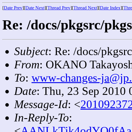
[
Date Prev
][
Date Next
][
Thread Prev
][
Thread Next
][
Date Index
][
Thre
Re: /docs/pkgsrc/pkg
Subject
: Re: /docs/pkgsr
From
: OKANO Takayosh
To
:
www-changes-ja@jp
Date
: Thu, 23 Sep 2010
Message-Id
: <
201092372
In-Reply-To
:
<
AANLkTik4odYO0fAa1