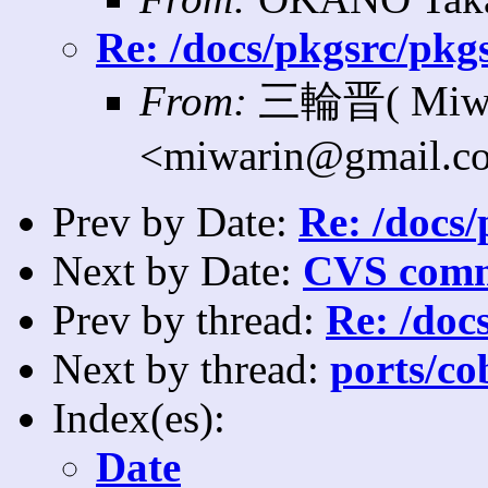
Re: /docs/pkgsrc/pkg
From:
三輪晋( Miwa
<miwarin@gmail.c
Prev by Date:
Re: /docs/
Next by Date:
CVS comm
Prev by thread:
Re: /doc
Next by thread:
ports/co
Index(es):
Date