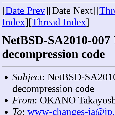
[
Date Prev
][Date Next][
Thr
Index
][
Thread Index
]
NetBSD-SA2010-007 In
decompression code
Subject
: NetBSD-SA2010-
decompression code
From
: OKANO Takayosh
To
:
www-changes-ja@jp