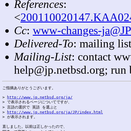
References
:
<
200110020147.KAA0248
Cc
:
www-changes-ja@J
Delivered-To
: mailing l
Mailing-List
: contact ww
help@jp.netbsd.org; run
ご指摘ありがとうございます。

> 
http://www.jp.netbsd.org/ja/
> で表示されるページについてですが、

> 言語の選択で 英語 を選ぶと

> 
http://www.jp.netbsd.org/ja/JP/index.html
> が表示されます。

直しました。以前は正しかったので、
