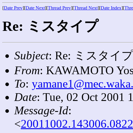
[
Date Prev
][
Date Next
][
Thread Prev
][
Thread Next
][
Date Index
][
Thre
Re: ミスタイプ
Subject
: Re: ミスタイ
From
: KAWAMOTO Yosi
To
:
yamane1@mec.waka.k
Date
: Tue, 02 Oct 2001 
Message-Id
:
<
20011002.143006.0822