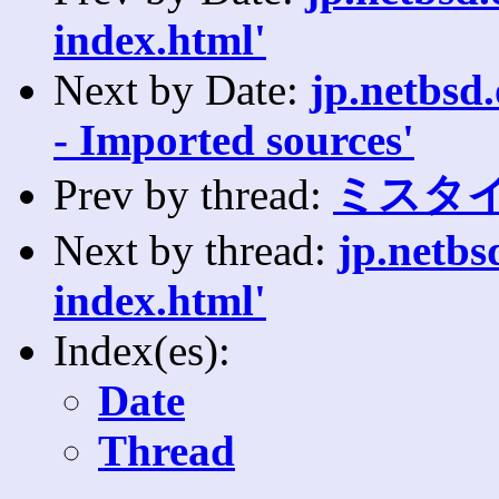
index.html'
Next by Date:
jp.netbsd
- Imported sources'
Prev by thread:
ミスタ
Next by thread:
jp.netbs
index.html'
Index(es):
Date
Thread