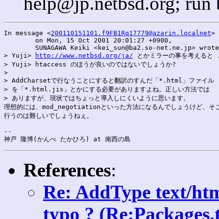
help@jp.netbsd.org; run
In message <
200110151101.f9FB1Rq17779@azarin.localnet
>

	on Mon, 15 Oct 2001 20:01:27 +0900,

	SUNAGAWA Keiki <kei_sun@ba2.so-net.ne.jp> wrote:

> Yuji> 
http://www.netbsd.org/ja/
 とかミラーの事を考えると .
> Yuji> htaccess のほうが良いのではないでしょうか?

> 

> AddCharsetで行なうことにすると翻訳のすんだ「*.html」ファイル

> を「*.html.jis」とかにする必要がありますよね。正しい方法では

> ありますが、現状ではちょっと導入しにくいように思います。

理想的には、mod_negotiationといった方法になるんでしょうけど、そこ
行うのは難しいでしょうねぇ。

--

References
:
Re: AddType text/htm
typo ? (Re:Packages.t