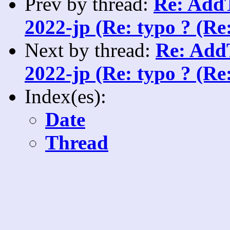
Prev by thread:
Re: AddT
2022-jp (Re: typo ? (Re
Next by thread:
Re: AddT
2022-jp (Re: typo ? (Re
Index(es):
Date
Thread