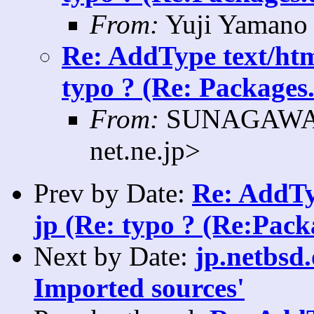
From:
Yuji Yamano 
Re: AddType text/htm
typo ? (Re: Packages.
From:
SUNAGAWA K
net.ne.jp>
Prev by Date:
Re: AddTy
jp (Re: typo ? (Re:Packa
Next by Date:
jp.netbsd.
Imported sources'