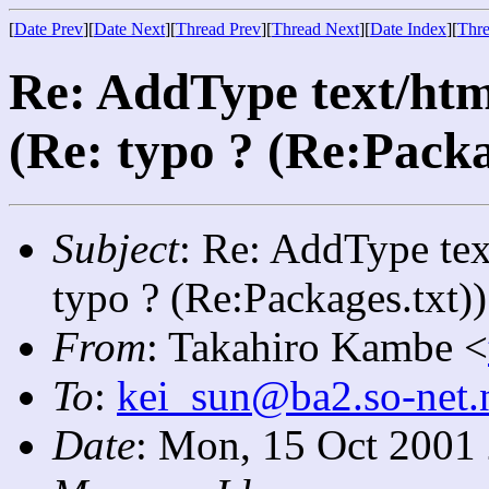
[
Date Prev
][
Date Next
][
Thread Prev
][
Thread Next
][
Date Index
][
Thre
Re: AddType text/htm
(Re: typo ? (Re:Packa
Subject
: Re: AddType tex
typo ? (Re:Packages.txt))
From
: Takahiro Kambe <
To
:
kei_sun@ba2.so-net.
Date
: Mon, 15 Oct 2001