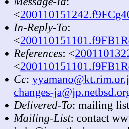
Message-Id
:
<
200110151242.f9FCg40
In-Reply-To
:
<
200110151101.f9FB1Rq
References
: <
2001101322
<
200110151101.f9FB1Rq
Cc
:
yyamano@kt.rim.or.
changes-ja@jp.netbsd.or
Delivered-To
: mailing l
Mailing-List
: contact ww