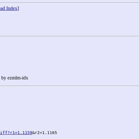
ad Index
]
n by ezmlm-idx
iff?r1=1.1159
&r2=1.1165
