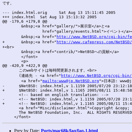
です。

--- index.html.orig	Sat Aug 13 15:11:45 2005

+++ index.html	Sat Aug 13 15:13:32 2005

@@ -179,6 +179,8 @@

 	&nbsp;<a href="gallery/">展示室</a>と<a

 		 href="gallery/events.html">イベント</a><br>

 	&nbsp;<a href="
http://www.NetBSD.org/cgi-bin/fe
+	&nbsp;<a href="
http://www.cafepress.com/NetBSD/
+<br>

 	&nbsp;<a href="contrib/">NetBSDへの貢献</a>

 	</font>

 	<p>

@@ -420,9 +422,9 @@

       このwebサイトは毎時間更新されます。<br>

       (連絡先 - <a href="
http://www.NetBSD.org/cgi-bin/
        <a href="
mailto:www@jp.NetBSD.org
">日本語: www@jp
-      $NetBSD: index.html,v 1.1159 2005/07/20 23:12:18
+      $NetBSD: index.html,v 1.1165 2005/08/11 15:48:58
       <!-- based on english translation: -->

-      <!-- NetBSD: index.html,v 1.1159 2005/07/20 23:1
+      <!-- NetBSD: index.html,v 1.1165 2005/08/11 15:4
       <a href="Misc/disclaimer.html">Copyright &copy; 
       The NetBSD Foundation, Inc.  ALL RIGHTS RESERVED
Prev by Date:
Ports/mac68k/faq/faq-1.html