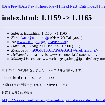
[
Date Prev
][
Date Next
][
Thread Prev
][
Thread Next
][
Date Index
][
Thre
index.html: 1.1159 -> 1.1165
Subject
: index.html: 1.1159 -> 1.1165
From
:
kano@na.rim.or.jp
(OKANO Takayoshi)
To
:
www-changes-ja@jp.NetBSD.org
Date
: Sat, 13 Aug 2005 15:17:40 +0900 (JST)
Message-Id
: <
200508130617.PAA66911@shell.rim.or.jp
>
Delivered-To
: mailing list www-changes-ja@jp.netbsd.org
Mailing-List
: contact www-changes-ja-help@jp.netbsd.org; ru
以下のページの更新をしました。ツッコミをお願いします。

index.html: 1.1159 -> 1.1165

月曜日までに異議がなければ、 commit します。

対応する原文の差分は

http://cvsweb.netbsd.org/bsdweb.cgi/htdocs/index.html.d