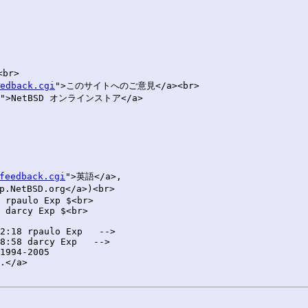
edback.cgi
">このサイトへのご意見</a><br>

">NetBSD オンラインストア</a>

feedback.cgi
">英語</a>,

.NetBSD.org</a>)<br>

 rpaulo Exp $<br>

 darcy Exp $<br>

2:18 rpaulo Exp   -->

8:58 darcy Exp   -->

1994-2005

.</a>
