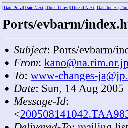
[
Date Prev
][
Date Next
][
Thread Prev
][
Thread Next
][
Date Index
][
Thre
Ports/evbarm/index.ht
Subject
: Ports/evbarm/in
From
:
kano@na.rim.or.j
To
:
www-changes-ja@jp
Date
: Sun, 14 Aug 2005
Message-Id
:
<
200508141042.TAA9836
Delivered-To
: mailing l