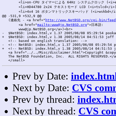
 	<li>on-CPU タイマーによる 64Hz システムクロック (<i>epclk</i>)

 	<li>HD44780 2x24 テキストモード LCD (<i>tslcd</i>)

 	<li>4x4 16 ボタンマトリックスキーパッド (<i>wskbd</i>)

@@ -531,9 +532,9 @@

   (連絡先 - <a href="
http://www.NetBSD.org/cgi-bin/feed
        <a href="
mailto:www@jp.NetBSD.org
">日本語:

        www@jp.NetBSD.org</a>)<br>

-  $NetBSD: index.html,v 1.37 2005/06/08 05:29:54 pooka
+  $NetBSD: index.html,v 1.38 2005/08/14 04:51:53 joff 
   <!-- based on english translation: -->

-  <!-- NetBSD: index.html,v 1.37 2005/06/08 05:29:54 p
+  <!-- NetBSD: index.html,v 1.38 2005/08/14 04:51:53 j
   <a href="../../Misc/disclaimer.html">Copyright &copy
   The NetBSD Foundation, Inc.  ALL RIGHTS RESERVED.</a
Prev by Date:
index.html
Next by Date:
CVS comm
Prev by thread:
index.ht
Next by thread:
CVS com