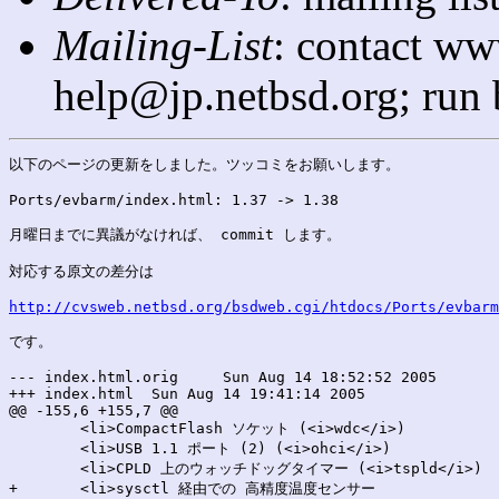
Mailing-List
: contact ww
help@jp.netbsd.org; run
以下のページの更新をしました。ツッコミをお願いします。

Ports/evbarm/index.html: 1.37 -> 1.38

月曜日までに異議がなければ、 commit します。

対応する原文の差分は

http://cvsweb.netbsd.org/bsdweb.cgi/htdocs/Ports/evbarm
です。

--- index.html.orig	Sun Aug 14 18:52:52 2005

+++ index.html	Sun Aug 14 19:41:14 2005

@@ -155,6 +155,7 @@

 	<li>CompactFlash ソケット (<i>wdc</i>)

 	<li>USB 1.1 ポート (2) (<i>ohci</i>)

 	<li>CPLD 上のウォッチドッグタイマー (<i>tspld</i>)

+	<li>sysctl 経由での 高精度温度センサー
