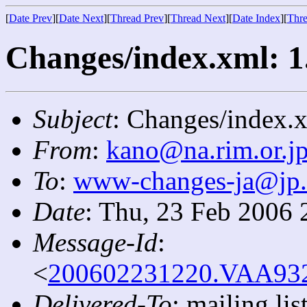
[
Date Prev
][
Date Next
][
Thread Prev
][
Thread Next
][
Date Index
][
Thre
Changes/index.xml: 1
Subject
: Changes/index.x
From
:
kano@na.rim.or.j
To
:
www-changes-ja@jp
Date
: Thu, 23 Feb 2006 
Message-Id
:
<
200602231220.VAA9320
Delivered-To
: mailing l