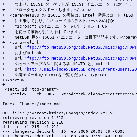
+    つまり、iSCSI ターゲットが iSCSI イニシエーターに対して、

+    ブロックをエクスポートします。</para>

+  <para>NetBSD の iSCSI の実装は、Intel 起源のコード (BSD
+    に由来しており、このコード用のテストハーネスのほか、

+    Microsoft のイニシエーターのバージョン 1.06

+    を使って確認がおこなわれています。

+    NetBSD 用の iSCSI イニシエーターは目下開発中です。</para>
+  <para><ulink

+    url="
ftp://ftp.NetBSD.org/pub/NetBSD/misc/agc/HOWT
+    および<ulink

+    url="
ftp://ftp.NetBSD.org/pub/NetBSD/misc/agc/HOWT
+    のセットアップ方法に関する各 HOWTO と、<ulink

+    url="
http://mail-index.NetBSD.org/current-users/20
+    の電子メール</ulink>をご覧ください。</para>

+</sect3>

+

 <sect3 id="tog-grant">

   <title>15 Feb 2006 - <trademark class="registered
Index: Changes/index.xml

=======================================================
RCS file: /cvsroot/htdocs/Changes/index.xml,v

retrieving revision 1.215

retrieving revision 1.218

diff -u -r1.215 -r1.218

--- Changes/index.xml	15 Feb 2006 20:01:08 -0000	1.215

+++ Changes/index.xml	23 Feb 2006 07:59:40 -0000	1.218
