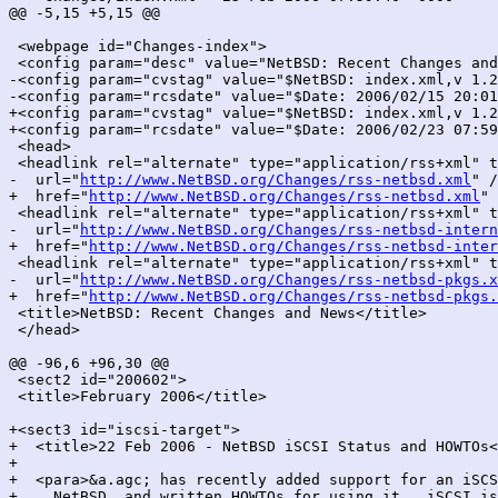
@@ -5,15 +5,15 @@

 <webpage id="Changes-index">

 <config param="desc" value="NetBSD: Recent Changes and
-<config param="cvstag" value="$NetBSD: index.xml,v 1.2
-<config param="rcsdate" value="$Date: 2006/02/15 20:01
+<config param="cvstag" value="$NetBSD: index.xml,v 1.2
+<config param="rcsdate" value="$Date: 2006/02/23 07:59
 <head>

 <headlink rel="alternate" type="application/rss+xml" t
-  url="
http://www.NetBSD.org/Changes/rss-netbsd.xml
" /
+  href="
http://www.NetBSD.org/Changes/rss-netbsd.xml
" 
 <headlink rel="alternate" type="application/rss+xml" t
-  url="
http://www.NetBSD.org/Changes/rss-netbsd-intern
+  href="
http://www.NetBSD.org/Changes/rss-netbsd-inter
 <headlink rel="alternate" type="application/rss+xml" t
-  url="
http://www.NetBSD.org/Changes/rss-netbsd-pkgs.x
+  href="
http://www.NetBSD.org/Changes/rss-netbsd-pkgs.
 <title>NetBSD: Recent Changes and News</title>

 </head>

@@ -96,6 +96,30 @@

 <sect2 id="200602">

 <title>February 2006</title>

+<sect3 id="iscsi-target">

+  <title>22 Feb 2006 - NetBSD iSCSI Status and HOWTOs<
+

+  <para>&a.agc; has recently added support for an iSCS
+    NetBSD, and written HOWTOs for using it.  iSCSI is