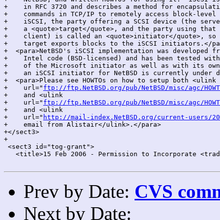
+    in RFC 3720 and describes a method for encapsulati
+    commands in TCP/IP to remotely access block-level 
+    iSCSI, the party offering a SCSI device (the serve
+    a <quote>target</quote>, and the party using that 
+    client) is called an <quote>initiator</quote>, so 
+    target exports blocks to the iSCSI initiators.</pa
+  <para>NetBSD's iSCSI implementation was developed fr
+    Intel code (BSD-licensed) and has been tested with
+    of the Microsoft initiator as well as with its own
+    an iSCSI initiator for NetBSD is currently under d
+  <para>Please see HOWTOs on how to setup both <ulink

+    url="
ftp://ftp.NetBSD.org/pub/NetBSD/misc/agc/HOWT
+    and <ulink

+    url="
ftp://ftp.NetBSD.org/pub/NetBSD/misc/agc/HOWT
+    and <ulink

+    url="
http://mail-index.NetBSD.org/current-users/20
+    email from Alistair</ulink>.</para>

+</sect3>

+

 <sect3 id="tog-grant">

   <title>15 Feb 2006 - Permission to Incorporate <trad
Prev by Date:
CVS commi
Next by Date: