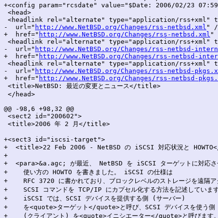
+<config param="rcsdate" value="$Date: 2006/02/23 07:59
 <head>

 <headlink rel="alternate" type="application/rss+xml" t
-  url="
http://www.NetBSD.org/Changes/rss-netbsd.xml
" /
+  href="
http://www.NetBSD.org/Changes/rss-netbsd.xml
" 
 <headlink rel="alternate" type="application/rss+xml" t
-  url="
http://www.NetBSD.org/Changes/rss-netbsd-intern
+  href="
http://www.NetBSD.org/Changes/rss-netbsd-inter
 <headlink rel="alternate" type="application/rss+xml" t
-  url="
http://www.NetBSD.org/Changes/rss-netbsd-pkgs.x
+  href="
http://www.NetBSD.org/Changes/rss-netbsd-pkgs.
 <title>NetBSD: 最近の変更とニュース</title>

 </head>

@@ -98,6 +98,32 @@

 <sect2 id="200602">

 <title>2006 年 2 月</title>

+<sect3 id="iscsi-target">

+  <title>22 Feb 2006 - NetBSD の iSCSI 対応状況と HOWTO</
+

+  <para>&a.agc; が最近、 NetBSD を iSCSI ターゲットに対応さ
+    使い方の HOWTO を書きました。 iSCSI の仕様は

+    RFC 3720 に書かれており、ブロックレベルのストレージを遠隔ア
+    SCSI コマンドを TCP/IP にカプセル化する方法を記述しています
+    iSCSI では、SCSI デバイスを提供する側 (サーバー)

+    を<quote>ターゲット</quote>と呼び、SCSI デバイスを使う側

+    (クライアント) を<quote>イニシエーター</quote>と呼びます。