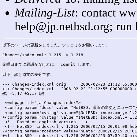
Mailing-List
: contact ww
help@jp.netbsd.org; run
以下のページの更新をしました。ツッコミをお願いします。

Changes/index.xml: 1.215 -> 1.218

金曜日までに異議がなければ、 commit します。

以下、訳と原文の差分です。

--- Changes/index.xml.orig	2006-02-23 21:12:55.000000000 +0900

+++ Changes/index.xml	2006-02-23 21:12:55.000000000 +0900

@@ -5,17 +5,17 @@

 <webpage id="ja-Changes-index">

 <config param="desc" value="NetBSD: 最近の変更とニュース"/
-<config param="cvstag" value="$NetBSD: index.xml,v 1.2
+<config param="cvstag" value="$NetBSD: index.xml,v 1.2
 <!-- Based on english version: -->

-<!-- NetBSD: index.xml,v 1.215 2006/02/15 20:01:08 hub
-<config param="rcsdate" value="$Date: 2006/02/15 20:01
+<!-- NetBSD: index.xml,v 1.218 2006/02/23 07:59:40 mis