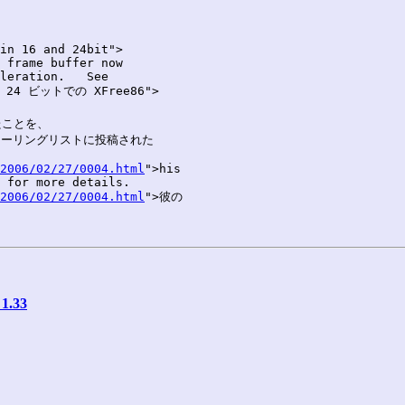
2006/02/27/0004.html
">his

2006/02/27/0004.html
">彼の

 1.33