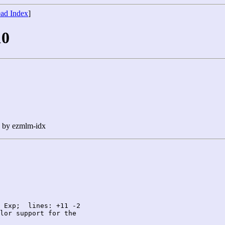
ad Index
]
10
n by ezmlm-idx
 Exp;  lines: +11 -2

lor support for the
