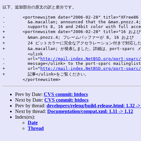
以下、追加部分の原文の訳と差分です。

-	<portnewsitem date="2006-02-28" title="XFree86 in 16 and 24bit">

-	  &a.macallan; announced that the &man.pnozz.4; frame buffer now

-	  supports 8, 16 and 24bit color with full acceleration.   See 

+	<portnewsitem date="2006-02-28" title="16 および 24 ビットでの XFree86">

+	  &man.pnozz.4; フレームバッファーが 8, 16 および

+	  24 ビットカラーに完全なアクセラレーション付きで対応したことを、

+	  &a.macallan; が発表しました。詳細は、port-sparc メーリングリストに投稿された

 	  <ulink

-	  url="
http://mail-index.NetBSD.org/port-sparc/
-	  message</ulink> to the port-sparc mailinglist for more details.

+	  url="
http://mail-index.NetBSD.org/port-sparc/
+	  記事</ulink>をご覧ください。

Prev by Date:
CVS commit: htdocs
Next by Date:
CVS commit: htdocs
Prev by thread:
developers/releng/build-release.html: 1.32 ->
Next by thread:
Documentation/compat.xml: 1.11 -> 1.12
Index(es):
Date
Thread