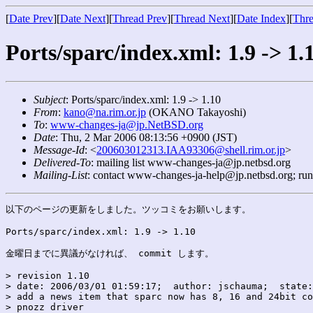
[
Date Prev
][
Date Next
][
Thread Prev
][
Thread Next
][
Date Index
][
Thre
Ports/sparc/index.xml: 1.9 -> 1.
Subject
: Ports/sparc/index.xml: 1.9 -> 1.10
From
:
kano@na.rim.or.jp
(OKANO Takayoshi)
To
:
www-changes-ja@jp.NetBSD.org
Date
: Thu, 2 Mar 2006 08:13:56 +0900 (JST)
Message-Id
: <
200603012313.IAA93306@shell.rim.or.jp
>
Delivered-To
: mailing list www-changes-ja@jp.netbsd.org
Mailing-List
: contact www-changes-ja-help@jp.netbsd.org; ru
以下のページの更新をしました。ツッコミをお願いします。

Ports/sparc/index.xml: 1.9 -> 1.10

金曜日までに異議がなければ、 commit します。

> revision 1.10

> date: 2006/03/01 01:59:17;  author: jschauma;  state:
> add a news item that sparc now has 8, 16 and 24bit co
> pnozz driver
