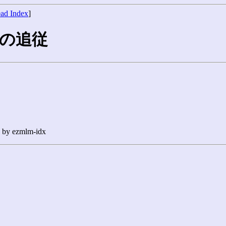
ad Index
]
への追従
n by ezmlm-idx