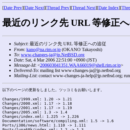
[
Date Prev
][
Date Next
][
Thread Prev
][
Thread Next
][
Date Index
][
Thre
最近のリンク先 URL 等修正
Subject
: 最近のリンク先 URL 等修正への追従
From
:
kano@na.rim.or.jp
(OKANO Takayoshi)
To
:
www-changes-ja@jp.NetBSD.org
Date
: Sat, 4 Mar 2006 22:51:00 +0900 (JST)
Message-Id
: <
200603041351.WAA66019@shell.rim.or.jp
>
Delivered-To
: mailing list www-changes-ja@jp.netbsd.org
Mailing-List
: contact www-changes-ja-help@jp.netbsd.org; ru
以下のページの更新をしました。ツッコミをお願いします。

Changes/1999.xml: 1.20 -> 1.21

Changes/2000.xml: 1.17 -> 1.18

Changes/2001.xml: 1.17 -> 1.19

Changes/2005.xml: 1.3 -> 1.4

Changes/index.xml: 1.225 -> 1.226

Documentation/software/compiling.xml: 1.5 -> 1.6

Ports/i386/news.html: 1.110 -> 1.111

Ports/luna68k/index.xml: 1.2 -> 1.3
