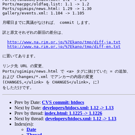
Ports/macppc/oldfaq.list: 1.1 -> 1.2

Ports/sgimips/news.html: 1.29 -> 1.30

gallery/events.xml: 1.104 -> 1.105

月曜日までに異議がなければ、 commit します。

訳と原文それぞれの新旧の差分は、

http://www.na.rim.or.jp/%7Ekano/tmp/diff-ja.txt
http://www.na.rim.or.jp/%7Ekano/tmp/diff-en.txt
に置いてあります。

リンク先 URL の変更、

Ports/sgimips/news.html で <a> タグに抜けていた = の追加、

および Changes/*.xml でアンカーの内容の変更

(CHANGES,</ulink> を CHANGES</ulink>, に)

Prev by Date:
CVS commit: htdocs
Next by Date:
developers/htdocs.xml: 1.12 -> 1.13
Prev by thread:
index.html: 1.1225 -> 1.1226
Next by thread:
developers/htdocs.xml: 1.12 -> 1.13
Index(es):
Date
Thread