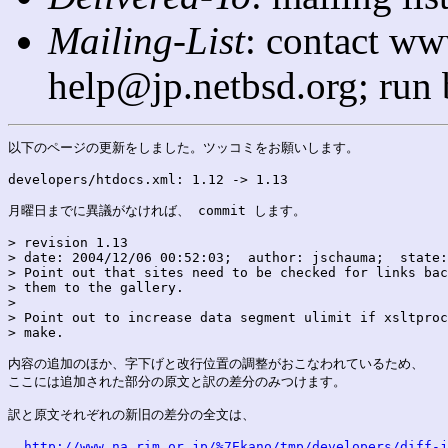
Mailing-List
: contact ww
help@jp.netbsd.org; run
以下のページの更新をしました。ツッコミをお願いします。

developers/htdocs.xml: 1.12 -> 1.13

月曜日までに異議がなければ、 commit します。

> revision 1.13

> date: 2004/12/06 00:52:03;  author: jschauma;  state:
> Point out that sites need to be checked for links bac
> them to the gallery.

> 

> Point out to increase data segment ulimit if xsltproc
> make.

内容の追加のほか、字下げと改行位置の調整がおこなわれているため、

ここには追加された部分の原文と訳の差分のみつけます。

訳と原文それぞれの新旧の差分の全文は、

http://www.na.rim.or.jp/%7Ekano/tmp/developers/diff-j