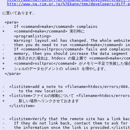
http://www.na.rim.or.jp/%7Ekano/tmp/developers/diff-e
に置いてあります。

 <para>

-    If <command>make</command> complains

+    <command>make</command> 実行時に

     <programlisting>

     Warning! layout.xml has changed. The whole website
-    then you do need to run <command>make</command> in
-    If <command>xsltproc</command> fails and complains
-    memory, then you should increase the data segment 
+    と表示された場合は、htdocs の最上層で <command>make</c
+    <command>xsltproc</command> がメモリー不足で失敗した場
+    シェルのデータセグメントの ulimit を増やします。

 </para>

-  <listitem>add a note to <filename>htdocs/errors/404.
-      to the new location

+  <listitem>ファイルの移動について <filename>htdocs/errors/
+      新しい場所へリンクさせておきます

   </listitem>

-  <listitem>Verify that the remote site has a link bac
-    If they do not link back, contact them to ask for 
-    the information once the link is provided.</listit