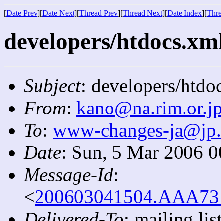
[
Date Prev
][
Date Next
][
Thread Prev
][
Thread Next
][
Date Index
][
Thre
developers/htdocs.xml
Subject
: developers/htdo
From
:
kano@na.rim.or.j
To
:
www-changes-ja@jp
Date
: Sun, 5 Mar 2006 
Message-Id
:
<
200603041504.AAA7316
Delivered-To
: mailing l