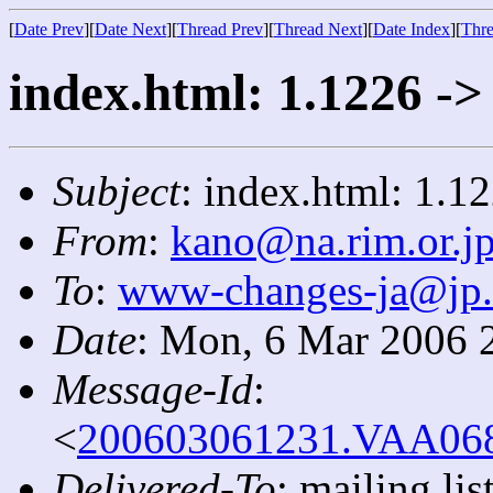
[
Date Prev
][
Date Next
][
Thread Prev
][
Thread Next
][
Date Index
][
Thre
index.html: 1.1226 ->
Subject
: index.html: 1.1
From
:
kano@na.rim.or.j
To
:
www-changes-ja@jp
Date
: Mon, 6 Mar 2006 
Message-Id
:
<
200603061231.VAA0689
Delivered-To
: mailing l