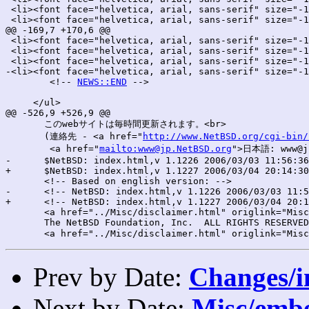
 <li><font face="helvetica, arial, sans-serif" size="-1
 <li><font face="helvetica, arial, sans-serif" size="-1
@@ -169,7 +170,6 @@

 <li><font face="helvetica, arial, sans-serif" size="-1
 <li><font face="helvetica, arial, sans-serif" size="-1
 <li><font face="helvetica, arial, sans-serif" size="-1
-<li><font face="helvetica, arial, sans-serif" size="-1
 	<!-- 
NEWS::END
 -->

     </ul>

@@ -526,9 +526,9 @@

       このwebサイトは毎時間更新されます。<br>

       (連絡先 - <a href="
http://www.NetBSD.org/cgi-bin/
        <a href="
mailto:www@jp.NetBSD.org
">日本語: www@jp
-      $NetBSD: index.html,v 1.1226 2006/03/03 11:56:36
+      $NetBSD: index.html,v 1.1227 2006/03/04 20:14:30
       <!-- Based on english version: -->

-      <!-- NetBSD: index.html,v 1.1226 2006/03/03 11:5
+      <!-- NetBSD: index.html,v 1.1227 2006/03/04 20:1
       <a href="../Misc/disclaimer.html" origlink="Misc
       The NetBSD Foundation, Inc.  ALL RIGHTS RESERVED
Prev by Date:
Changes/i
Next by Date:
Misc/embe