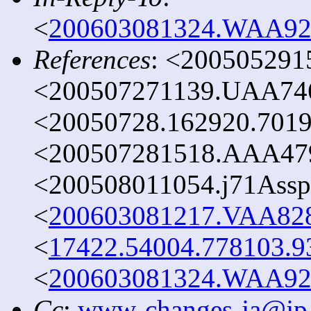
<
200603081324.WAA9293
References
: <200505291
<200507271139.UAA7466
<20050728.162920.7019
<200507281518.AAA4795
<200508011054.j71Assp
<
200603081217.VAA8283
<
17422.54004.778103.93
<
200603081324.WAA9293
Cc
:
www-changes-ja@jp.