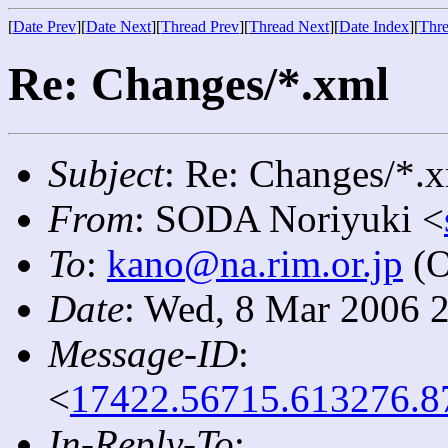
[
Date Prev
][
Date Next
][
Thread Prev
][
Thread Next
][
Date Index
][
Thre
Re: Changes/*.xml
Subject
: Re: Changes/*.
From
: SODA Noriyuki <
To
:
kano@na.rim.or.jp
(O
Date
: Wed, 8 Mar 2006 
Message-ID
:
<
17422.56715.613276.8
In-Reply-To
: