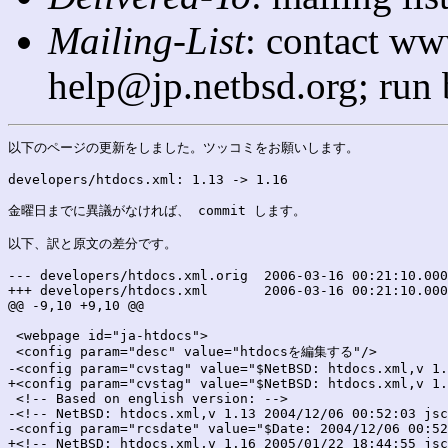
Mailing-List
: contact ww
help@jp.netbsd.org; run
以下のページの更新をしました。ツッコミをお願いします。

developers/htdocs.xml: 1.13 -> 1.16

金曜日までに異議がなければ、 commit します。

以下、訳と原文の差分です。

--- developers/htdocs.xml.orig	2006-03-16 00:21:10.000000000 +0900

+++ developers/htdocs.xml	2006-03-16 00:21:10.000000000 +0900

@@ -9,10 +9,10 @@

 <webpage id="ja-htdocs">

 <config param="desc" value="htdocsを編集する"/>

-<config param="cvstag" value="$NetBSD: htdocs.xml,v 1.
+<config param="cvstag" value="$NetBSD: htdocs.xml,v 1.
 <!-- Based on english version: -->

-<!-- NetBSD: htdocs.xml,v 1.13 2004/12/06 00:52:03 jsc
-<config param="rcsdate" value="$Date: 2004/12/06 00:52
+<!-- NetBSD: htdocs.xml,v 1.16 2005/01/22 18:44:55 jsc