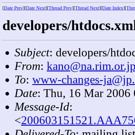
[
Date Prev
][
Date Next
][
Thread Prev
][
Thread Next
][
Date Index
][
Thre
developers/htdocs.xml
Subject
: developers/htdo
From
:
kano@na.rim.or.j
To
:
www-changes-ja@jp
Date
: Thu, 16 Mar 2006
Message-Id
:
<
200603151521.AAA7567
Delivered-To
: mailing l