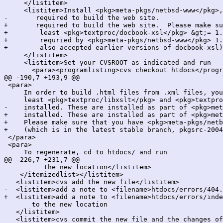
     </listitem>

     <listitem>Install <pkg>meta-pkgs/netbsd-www</pkg>,
-	required to build the web site.

+	required to build the web site.  Please make sure that you have at

+        least <pkg>textproc/docbook-xsl</pkg> &gt;= 1.
+        requried by <pkg>meta-pkgs/netbsd-www</pkg> 1.
+        also accepted earlier versions of docbook-xsl)
     </listitem>

     <listitem>Set your CVSROOT as indicated and run

       <para><programlisting>cvs checkout htdocs</progr
@@ -190,7 +193,9 @@

 <para>

     In order to build .html files from .xml files, you
     least <pkg>textproc/libxslt</pkg> and <pkg>textpro
-    installed. These are installed as part of <pkg>met
+    installed. These are installed as part of <pkg>met
+    Please make sure that you have <pkg>meta-pkgs/netb
+    (which is in the latest stable branch, pkgsrc-2004
 </para>

 <para>

     To regenerate, cd to htdocs/ and run

@@ -226,7 +231,7 @@

          the new location</listitem>

    </itemizedlist></listitem>

   <listitem>cvs add the new file</listitem>

-  <listitem>add a note to <filename>htdocs/errors/404.
+  <listitem>add a note to <filename>htdocs/errors/inde
       to the new location

   </listitem>
