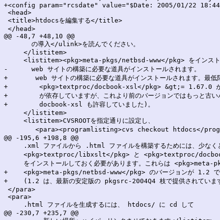
+<config param="rcsdate" value="$Date: 2005/01/22 18:44
 <head>

 <title>htdocsを編集する</title>

 </head>

@@ -48,7 +48,10 @@

       の導入</ulink>を読んでください。

     </listitem>

     <listitem><pkg>meta-pkgs/netbsd-www</pkg> 
-      web サイトの構築に必要な道具がインストールされます。

+	web サイトの構築に必要な道具がインストールされます。最低限、

+        <pkg>textproc/docbook-xsl</pkg> &gt;= 1.67.0
+        が依存していますが、これより前のバージョンではもっと古い
+        docbook-xsl も許容していました)。

     </listitem>

     <listitem>CVSROOTを指定通りに設定し、

 	<para><programlisting>cvs checkout htdocs</programlisting></para> を実行してください。

@@ -195,6 +198,8 @@

     .xml ファイルから .html ファイルを構築するためには、少なくと
     <pkg>textproc/libxslt</pkg> と <pkg>textproc/docboo
     をインストールしておく必要があります。これらは <pkg>meta-pkgs
+    <pkg>meta-pkgs/netbsd-www</pkg> のバージョンが 1
+    (1.2 は、最新の安定版の pkgsrc-2004Q4 枝で提供されています
 </para>

 <para>

     .html ファイルを生成するには、 htdocs/ に cd して

@@ -230,7 +235,7 @@
