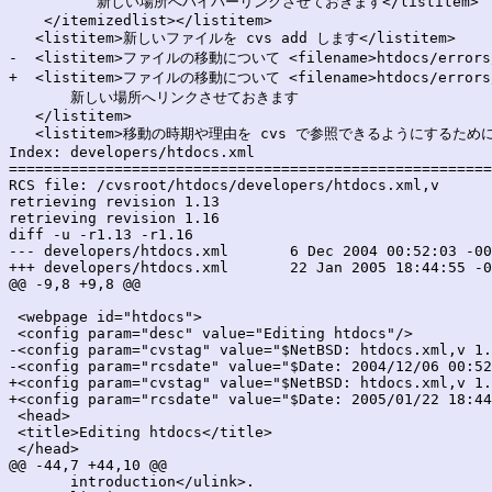
          新しい場所へハイパーリンクさせておきます</listitem>

    </itemizedlist></listitem>

   <listitem>新しいファイルを cvs add します</listitem>

-  <listitem>ファイルの移動について <filename>htdocs/errors/
+  <listitem>ファイルの移動について <filename>htdocs/errors/
       新しい場所へリンクさせておきます

   </listitem>

   <listitem>移動の時期や理由を cvs で参照できるようにするために
Index: developers/htdocs.xml

=======================================================
RCS file: /cvsroot/htdocs/developers/htdocs.xml,v

retrieving revision 1.13

retrieving revision 1.16

diff -u -r1.13 -r1.16

--- developers/htdocs.xml	6 Dec 2004 00:52:03 -0000	1.13

+++ developers/htdocs.xml	22 Jan 2005 18:44:55 -0000	1.16

@@ -9,8 +9,8 @@

 <webpage id="htdocs">

 <config param="desc" value="Editing htdocs"/>

-<config param="cvstag" value="$NetBSD: htdocs.xml,v 1.
-<config param="rcsdate" value="$Date: 2004/12/06 00:52
+<config param="cvstag" value="$NetBSD: htdocs.xml,v 1.
+<config param="rcsdate" value="$Date: 2005/01/22 18:44
 <head>

 <title>Editing htdocs</title>

 </head>

@@ -44,7 +44,10 @@

       introduction</ulink>.
