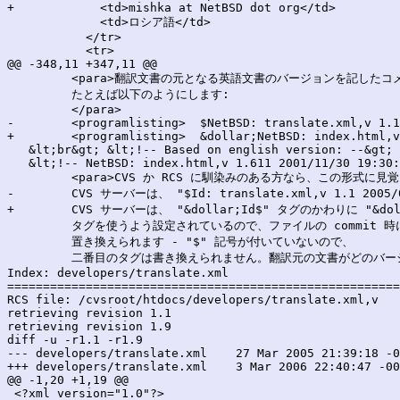
+            <td>mishka at NetBSD dot org</td>

             <td>ロシア語</td>

           </tr>

           <tr>

@@ -348,11 +347,11 @@

         <para>翻訳文書の元となる英語文書のバージョンを記した
         たとえば以下のようにします:

         </para>

-        <programlisting>  $NetBSD: translate.xml,v 1.1
+        <programlisting>  &dollar;NetBSD: index.html,v
   &lt;br&gt; &lt;!-- Based on english version: --&gt;

   &lt;!-- NetBSD: index.html,v 1.611 2001/11/30 19:30:
         <para>CVS か RCS に馴染みのある方なら、この形式に見覚
-        CVS サーバーは、 "$Id: translate.xml,v 1.1 2005/0
+        CVS サーバーは、 "&dollar;Id$" タグのかわりに "&dolla
         タグを使うよう設定されているので、ファイルの commit 
         置き換えられます - "$" 記号が付いていないので、

         二番目のタグは書き換えられません。翻訳元の文書がどのバー
Index: developers/translate.xml

=======================================================
RCS file: /cvsroot/htdocs/developers/translate.xml,v

retrieving revision 1.1

retrieving revision 1.9

diff -u -r1.1 -r1.9

--- developers/translate.xml	27 Mar 2005 21:39:18 -0000	1.1

+++ developers/translate.xml	3 Mar 2006 22:40:47 -0000	1.9

@@ -1,20 +1,19 @@

 <?xml version="1.0"?>
