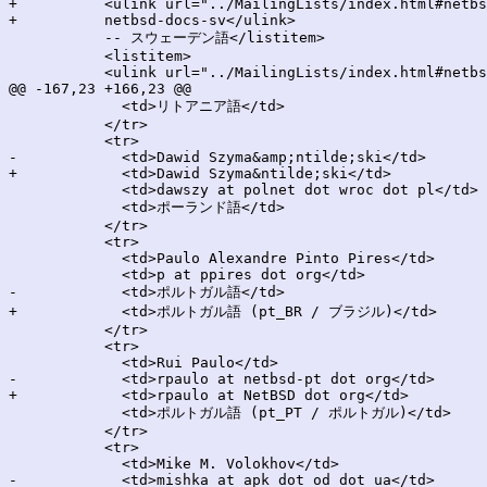
+          <ulink url="../MailingLists/index.html#netbs
+          netbsd-docs-sv</ulink>

           -- スウェーデン語</listitem>

           <listitem>

           <ulink url="../MailingLists/index.html#netbs
@@ -167,23 +166,23 @@

             <td>リトアニア語</td>

           </tr>

           <tr>

-            <td>Dawid Szyma&amp;ntilde;ski</td>

+            <td>Dawid Szyma&ntilde;ski</td>

             <td>dawszy at polnet dot wroc dot pl</td>

             <td>ポーランド語</td>

           </tr>

           <tr>

             <td>Paulo Alexandre Pinto Pires</td>

             <td>p at ppires dot org</td>

-            <td>ポルトガル語</td>

+            <td>ポルトガル語 (pt_BR / ブラジル)</td>

           </tr>

           <tr>

             <td>Rui Paulo</td>

-            <td>rpaulo at netbsd-pt dot org</td>

+            <td>rpaulo at NetBSD dot org</td>

             <td>ポルトガル語 (pt_PT / ポルトガル)</td>

           </tr>

           <tr>

             <td>Mike M. Volokhov</td>

-            <td>mishka at apk dot od dot ua</td>
