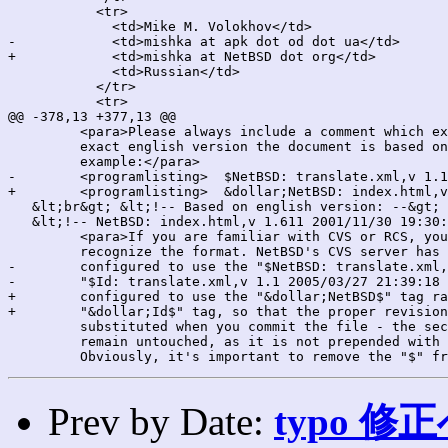
           <tr>

             <td>Mike M. Volokhov</td>

-            <td>mishka at apk dot od dot ua</td>

+            <td>mishka at NetBSD dot org</td>

             <td>Russian</td>

           </tr>

           <tr>

@@ -378,13 +377,13 @@

         <para>Please always include a comment which ex
         exact english version the document is based on
         example:</para>

-        <programlisting>  $NetBSD: translate.xml,v 1.1
+        <programlisting>  &dollar;NetBSD: index.html,v
   &lt;br&gt; &lt;!-- Based on english version: --&gt;

   &lt;!-- NetBSD: index.html,v 1.611 2001/11/30 19:30:
         <para>If you are familiar with CVS or RCS, you
         recognize the format. NetBSD's CVS server has 
-        configured to use the "$NetBSD: translate.xml,
-        "$Id: translate.xml,v 1.1 2005/03/27 21:39:18 
+        configured to use the "&dollar;NetBSD$" tag ra
+        "&dollar;Id$" tag, so that the proper revision
         substituted when you commit the file - the sec
         remain untouched, as it is not prepended with 
Prev by Date:
typo 