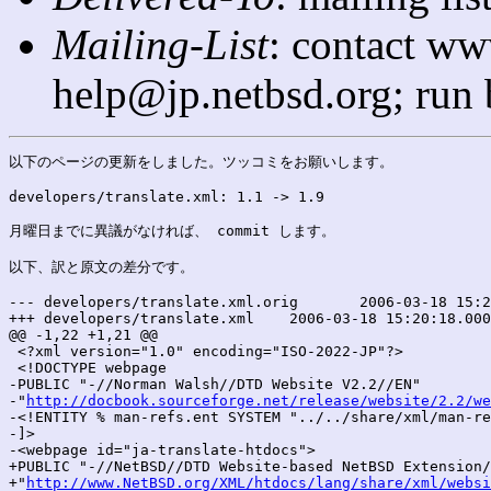
Mailing-List
: contact ww
help@jp.netbsd.org; run
以下のページの更新をしました。ツッコミをお願いします。

developers/translate.xml: 1.1 -> 1.9

月曜日までに異議がなければ、 commit します。

以下、訳と原文の差分です。

--- developers/translate.xml.orig	2006-03-18 15:20:18.000000000 +0900

+++ developers/translate.xml	2006-03-18 15:20:18.000000000 +0900

@@ -1,22 +1,21 @@

 <?xml version="1.0" encoding="ISO-2022-JP"?>

 <!DOCTYPE webpage

-PUBLIC "-//Norman Walsh//DTD Website V2.2//EN"

-"
http://docbook.sourceforge.net/release/website/2.2/we
-<!ENTITY % man-refs.ent SYSTEM "../../share/xml/man-re
-]>

-<webpage id="ja-translate-htdocs">

+PUBLIC "-//NetBSD//DTD Website-based NetBSD Extension/
+"
http://www.NetBSD.org/XML/htdocs/lang/share/xml/websi