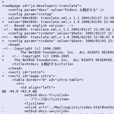
+

+<webpage id="ja-developers-translate">

   <config param="desc" value="htdocs を翻訳する" />

   <config param="cvstag"

-  value="$NetBSD: translate.xml,v 1.1 2005/03/27 21:39
+  value="$NetBSD: translate.xml,v 1.9 2006/03/03 22:40
 <!-- Based on english version: -->

-<!-- NetBSD: translate.xml,v 1.1 2005/03/27 21:39:18 j
-  <config param="rcsdate" value="$Date: 2005/03/27 21:
+<!-- NetBSD: translate.xml,v 1.9 2006/03/03 22:40:47 k
+  <config param="rcsdate" value="$Date: 2006/03/03 22:
   <head>

-<!-- Copyright (c) 1996-2005

-        The NetBSD Foundation, Inc.  ALL RIGHTS RESERV
+    <!-- Copyright (c) 1996-2005

+     The NetBSD Foundation, Inc.  ALL RIGHTS RESERVED.
     <title>htdocs を翻訳する</title>

   </head>

-  <sect1 id="intro">

+  <sect1 id="page-intro">

     <table border="0" id="intro-table">

       <tr>

         <td align="left">

@@ -84,8 +83,8 @@

           netbsd-docs-fr</ulink>

           -- フランス語</listitem>

           <listitem>

-          <ulink url="../MailingLists/index.html#netbs
-          netbsd-docs-se</ulink>
