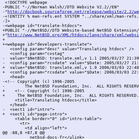
 <!DOCTYPE webpage

-PUBLIC "-//Norman Walsh//DTD Website V2.2//EN"

-"
http://docbook.sourceforge.net/release/website/2.2/we
-<!ENTITY % man-refs.ent SYSTEM "../share/xml/man-refs.
-]>

-<webpage id="translate-htdocs">

+PUBLIC "-//NetBSD//DTD Website-based NetBSD Extension/
+"
http://www.NetBSD.org/XML/htdocs/lang/share/xml/websi
+

+<webpage id="developers-translate">

   <config param="desc" value="Translating htdocs" />

   <config param="cvstag"

-  value="$NetBSD: translate.xml,v 1.1 2005/03/27 21:39
-  <config param="rcsdate" value="$Date: 2005/03/27 21:
+  value="$NetBSD: translate.xml,v 1.9 2006/03/03 22:40
+  <config param="rcsdate" value="$Date: 2006/03/03 22:
   <head>

-<!-- Copyright (c) 1996-2005

-        The NetBSD Foundation, Inc.  ALL RIGHTS RESERV
+    <!-- Copyright (c) 1996-2005

+     The NetBSD Foundation, Inc.  ALL RIGHTS RESERVED.
     <title>Translating htdocs</title>

   </head>

-  <sect1 id="intro">

+  <sect1 id="page-intro">

     <table border="0" id="intro-table">

       <tr>

         <td align="left">

@@ -88,8 +87,8 @@

           netbsd-docs-fr</ulink>
