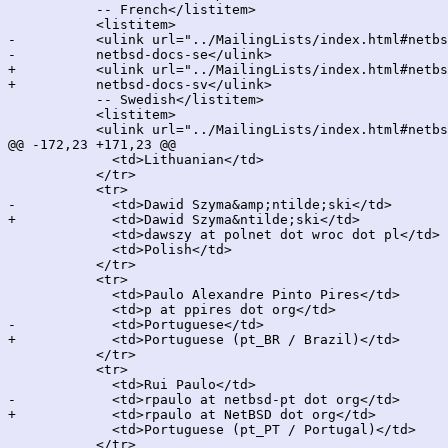
           -- French</listitem>

           <listitem>

-          <ulink url="../MailingLists/index.html#netbs
-          netbsd-docs-se</ulink>

+          <ulink url="../MailingLists/index.html#netbs
+          netbsd-docs-sv</ulink>

           -- Swedish</listitem>

           <listitem>

           <ulink url="../MailingLists/index.html#netbs
@@ -172,23 +171,23 @@

             <td>Lithuanian</td>

           </tr>

           <tr>

-            <td>Dawid Szyma&amp;ntilde;ski</td>

+            <td>Dawid Szyma&ntilde;ski</td>

             <td>dawszy at polnet dot wroc dot pl</td>

             <td>Polish</td>

           </tr>

           <tr>

             <td>Paulo Alexandre Pinto Pires</td>

             <td>p at ppires dot org</td>

-            <td>Portuguese</td>

+            <td>Portuguese (pt_BR / Brazil)</td>

           </tr>

           <tr>

             <td>Rui Paulo</td>

-            <td>rpaulo at netbsd-pt dot org</td>

+            <td>rpaulo at NetBSD dot org</td>

             <td>Portuguese (pt_PT / Portugal)</td>

           </tr>
