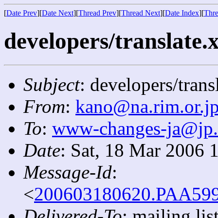
[
Date Prev
][
Date Next
][
Thread Prev
][
Thread Next
][
Date Index
][
Thre
developers/translate.x
Subject
: developers/trans
From
:
kano@na.rim.or.j
To
:
www-changes-ja@jp
Date
: Sat, 18 Mar 2006 
Message-Id
:
<
200603180620.PAA5990
Delivered-To
: mailing l