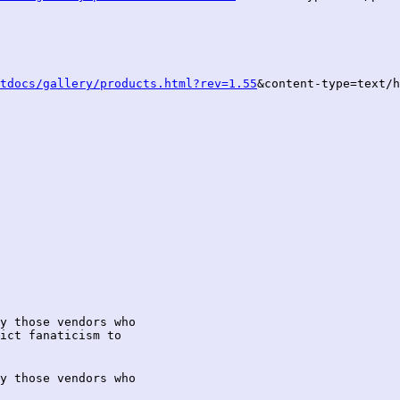
tdocs/gallery/products.html?rev=1.55
&content-type=text/h
y those vendors who

ict fanaticism to

y those vendors who
