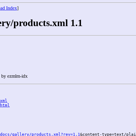
ad Index
]
lery/products.xml 1.1
n by ezmlm-idx
xml
html
docs/gallery/products.xml?rev=1.1
&content-type=text/plai