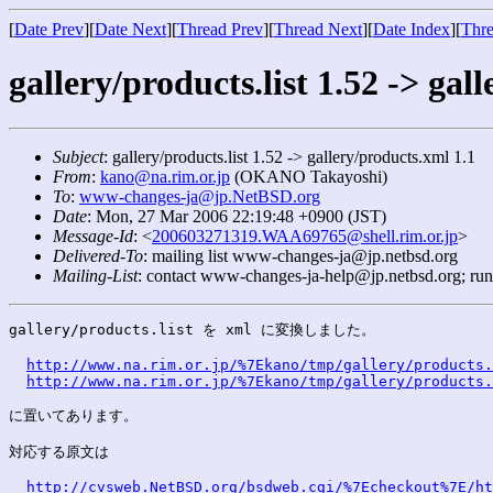
[
Date Prev
][
Date Next
][
Thread Prev
][
Thread Next
][
Date Index
][
Thre
gallery/products.list 1.52 -> gal
Subject
: gallery/products.list 1.52 -> gallery/products.xml 1.1
From
:
kano@na.rim.or.jp
(OKANO Takayoshi)
To
:
www-changes-ja@jp.NetBSD.org
Date
: Mon, 27 Mar 2006 22:19:48 +0900 (JST)
Message-Id
: <
200603271319.WAA69765@shell.rim.or.jp
>
Delivered-To
: mailing list www-changes-ja@jp.netbsd.org
Mailing-List
: contact www-changes-ja-help@jp.netbsd.org; ru
gallery/products.list を xml に変換しました。

http://www.na.rim.or.jp/%7Ekano/tmp/gallery/products.
http://www.na.rim.or.jp/%7Ekano/tmp/gallery/products.
に置いてあります。

対応する原文は

http://cvsweb.NetBSD.org/bsdweb.cgi/%7Echeckout%7E/ht