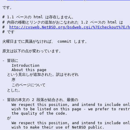
です。

# 1.1 ベースの html は存在しません。

# 内容の移動とリンクの追加がおこなわれた 1.2 ベースの html は

#  
http://cvsweb.NetBSD.org/bsdweb.cgi/%7Echeckout%7E/h
# です

火曜日までに異議がなければ、 commit します。

原文は以下の点が変わっています。

- 冒頭に

    Introduction

    About this page

  という見出しが追加された。訳はそれぞれ

    序

    このページについて

  とした。

- 冒頭の本文の 2 段落が結合され、最後の

    We respect this position, and intend to include onl
    wish to be listed on this page - we prefer to restr
    the quality of the code.

  が

    We respect this position, and intend to include onl
    wish to make their use of NetBSD public.
