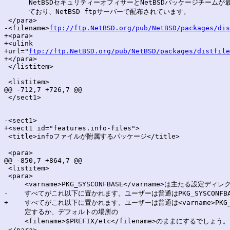
      NetBSDセキュリティーオフィサーとNetBSDパッケージチームが
      ており、NetBSD ftpサーバーで配布されています。

 </para>

-<filename>
ftp://ftp.NetBSD.org/pub/NetBSD/packages/dis
+<para>

+<ulink

+url="
ftp://ftp.NetBSD.org/pub/NetBSD/packages/distfile
+</para>

 </listitem>

 <listitem>

@@ -712,7 +726,7 @@

 </sect1>

-<sect1>

+<sect1 id="features.info-files">

 <title>infoファイルが附属するパッケージ</title>

 <para>

@@ -850,7 +864,7 @@

 <listitem>

 <para>

     <varname>PKG_SYSCONFBASE</varname>は主たる設
-    すべてがこれ以下に置かれます。ユーザーは普通はPKG_SYSCONFBAS
+    すべてがこれ以下に置かれます。ユーザーは普通は<varname>PKG_SYSCON
     定するか、デフォルトの場所の

     <filename>$PREFIX/etc</filename>のままにするでしょう。

 </para>
