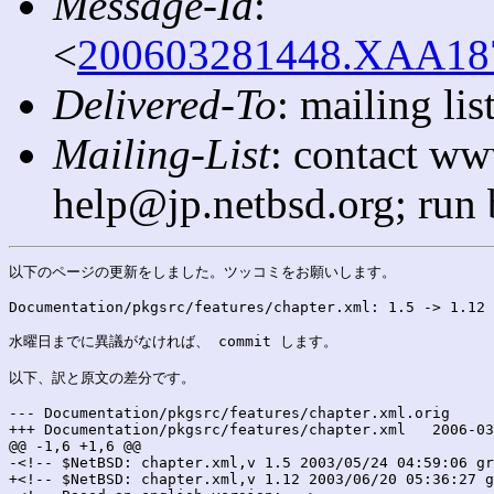
Message-Id
:
<
200603281448.XAA1879
Delivered-To
: mailing l
Mailing-List
: contact ww
help@jp.netbsd.org; run
以下のページの更新をしました。ツッコミをお願いします。

Documentation/pkgsrc/features/chapter.xml: 1.5 -> 1.12

水曜日までに異議がなければ、 commit します。

以下、訳と原文の差分です。

--- Documentation/pkgsrc/features/chapter.xml.orig	2006-03-28 23:47:21.000000000 +0900

+++ Documentation/pkgsrc/features/chapter.xml	2006-03-28 23:47:21.000000000 +0900

@@ -1,6 +1,6 @@

-<!-- $NetBSD: chapter.xml,v 1.5 2003/05/24 04:59:06 gr
+<!-- $NetBSD: chapter.xml,v 1.12 2003/06/20 05:36:27 g