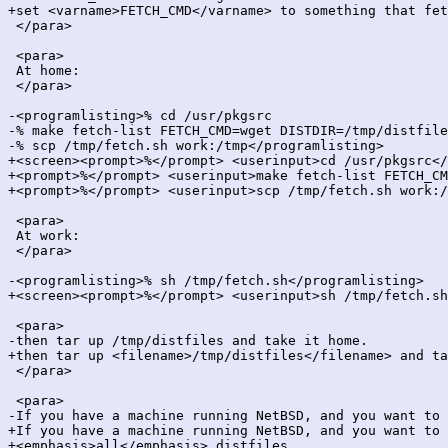
+set <varname>FETCH_CMD</varname> to something that fet
 </para>

 <para>

 At home:

 </para>

-<programlisting>% cd /usr/pkgsrc

-% make fetch-list FETCH_CMD=wget DISTDIR=/tmp/distfile
-% scp /tmp/fetch.sh work:/tmp</programlisting>

+<screen><prompt>%</prompt> <userinput>cd /usr/pkgsrc</
+<prompt>%</prompt> <userinput>make fetch-list FETCH_CM
+<prompt>%</prompt> <userinput>scp /tmp/fetch.sh work:/
 <para>

 At work:

 </para>

-<programlisting>% sh /tmp/fetch.sh</programlisting>

+<screen><prompt>%</prompt> <userinput>sh /tmp/fetch.sh
 <para>

-then tar up /tmp/distfiles and take it home.

+then tar up <filename>/tmp/distfiles</filename> and ta
 </para>

 <para>

-If you have a machine running NetBSD, and you want to 
+If you have a machine running NetBSD, and you want to 
+<emphasis>all</emphasis> distfiles
