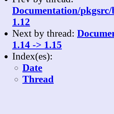
Documentation/pkgsrc/b
1.12
Next by thread:
Documen
1.14 -> 1.15
Index(es):
Date
Thread