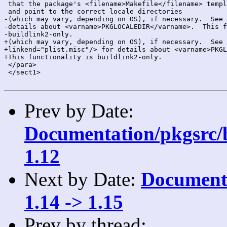
 that the package's <filename>Makefile</filename> templ
 and point to the correct locale directories

-(which may vary, depending on OS), if necessary.  See 
-details about <varname>PKGLOCALEDIR</varname>.  This f
-buildlink2-only.

+(which may vary, depending on OS), if necessary.  See 
+linkend="plist.misc"/> for details about <varname>PKGL
+This functionality is buildlink2-only.

 </para>

 </sect1>

Prev by Date:
Documentation/pkgsrc/b
1.12
Next by Date:
Documenta
1.14 -> 1.15
Prev by thread: