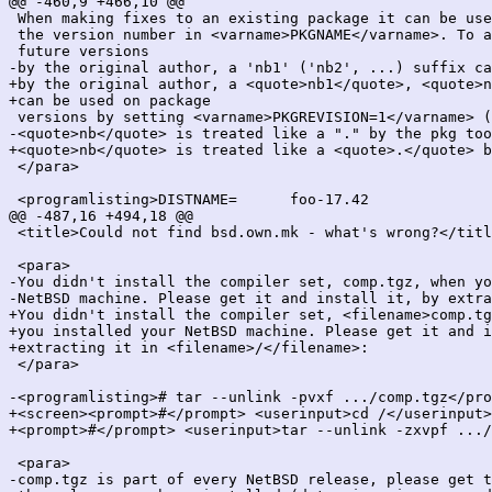
@@ -460,9 +466,10 @@

 When making fixes to an existing package it can be use
 the version number in <varname>PKGNAME</varname>. To a
 future versions

-by the original author, a 'nb1' ('nb2', ...) suffix ca
+by the original author, a <quote>nb1</quote>, <quote>n
+can be used on package

 versions by setting <varname>PKGREVISION=1</varname> (
-<quote>nb</quote> is treated like a "." by the pkg too
+<quote>nb</quote> is treated like a <quote>.</quote> b
 </para>

 <programlisting>DISTNAME=	foo-17.42

@@ -487,16 +494,18 @@

 <title>Could not find bsd.own.mk - what's wrong?</titl
 <para>

-You didn't install the compiler set, comp.tgz, when yo
-NetBSD machine. Please get it and install it, by extra
+You didn't install the compiler set, <filename>comp.tg
+you installed your NetBSD machine. Please get it and i
+extracting it in <filename>/</filename>:

 </para>

-<programlisting># tar --unlink -pvxf .../comp.tgz</pro
+<screen><prompt>#</prompt> <userinput>cd /</userinput>

+<prompt>#</prompt> <userinput>tar --unlink -zxvpf .../
 <para>

-comp.tgz is part of every NetBSD release, please get t