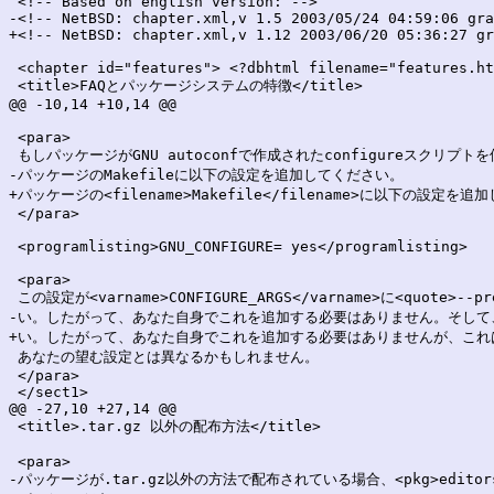
 <!-- Based on english version: -->

-<!-- NetBSD: chapter.xml,v 1.5 2003/05/24 04:59:06 gra
+<!-- NetBSD: chapter.xml,v 1.12 2003/06/20 05:36:27 gr
 <chapter id="features"> <?dbhtml filename="features.ht
 <title>FAQとパッケージシステムの特徴</title>

@@ -10,14 +10,14 @@

 <para>

 もしパッケージがGNU autoconfで作成されたconfigureスクリプト
-パッケージのMakefileに以下の設定を追加してください。

+パッケージの<filename>Makefile</filename>に以下の設定を追
 </para>

 <programlisting>GNU_CONFIGURE= yes</programlisting>

 <para>

 この設定が<varname>CONFIGURE_ARGS</varname>に<quote>-
-い。したがって、あなた自身でこれを追加する必要はありません。そして、
+い。したがって、あなた自身でこれを追加する必要はありませんが、これは
 あなたの望む設定とは異なるかもしれません。

 </para>

 </sect1>

@@ -27,10 +27,14 @@

 <title>.tar.gz 以外の配布方法</title>

 <para>

-パッケージが.tar.gz以外の方法で配布されている場合、<pkg>editors/