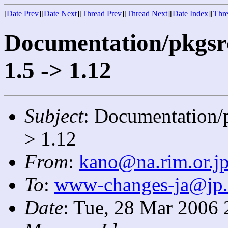
[
Date Prev
][
Date Next
][
Thread Prev
][
Thread Next
][
Date Index
][
Thre
Documentation/pkgsrc
1.5 -> 1.12
Subject
: Documentation/p
> 1.12
From
:
kano@na.rim.or.j
To
:
www-changes-ja@jp
Date
: Tue, 28 Mar 2006