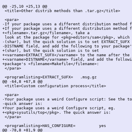
@@ -25,10 +25,13 @@

 <title>Other distrib methods than .tar.gz</title>

 <para>

-If your package uses a different distribution method f
+If your package uses a different distribution method f
+<filename>.tar.gz</filename>, take a

 look at the package for <pkg>editors/sam</pkg>, which 
-(shar), but the quick solution is to set EXTRACT_SUFX 
-DISTNAME field, and add the following to your package'
+(shar), but the quick solution is to set

+<varname>EXTRACT_SUFX</varname> to the name after the

+<varname>DISTNAME</varname> field, and add the followi
+package's <filename>Makefile</filename>:

 </para>

 <programlisting>EXTRACT_SUFX=   .msg.gz

@@ -64,8 +67,8 @@

 <title>Custom configuration process</title>

 <para>

-Your package uses a weird Configure script: See the to
-quick answer is:

+Your package uses a weird Configure script, eg.

+<pkg>sysutils/top</pkg>. The quick answer is:

 </para>

 <programlisting>HAS_CONFIGURE=          yes

@@ -78,8 +81,9 @@
