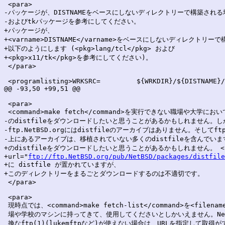
 <para>

-パッケージが、DISTNAMEをベースにしないディレクトリーで構築される場
-およびtkパッケージを参考にしてください。

+パッケージが、

+<varname>DISTNAME</varname>をベースにしないディレクトリー
+以下のようにします (<pkg>lang/tcl</pkg> および

+<pkg>x11/tk</pkg>を参考にしてください)。

 </para>

 <programlisting>WRKSRC=         ${WRKDIR}/${DISTNAME}/
@@ -93,50 +99,51 @@

 <para>

 <command>make fetch</command>を実行できない職場や大学
-のdistfileをダウンロードしたいと思うことがあるかもしれません。し
-ftp.NetBSD.orgにはdistfileのアーカイブはありません。そしてftp.f
-上にあるアーカイブは、移植されていない多くのdistfileを含んでいます
+のdistfileをダウンロードしたいと思うことがあるかもしれません。 <ul
+url="
ftp://ftp.NetBSD.org/pub/NetBSD/packages/distfile
+に distfile が置かれていますが、

+このディレクトリーをまるごとダウンロードするのは不適切です。

 </para>

 <para>

 現時点では、<command>make fetch-list</command>を<filen
 場や学校のマシンに持ってきて、使用してくださいとしかいえません。NetB
 換なftp(1)(lukemftpなど)が使えない場合は、URLを指定して取得が