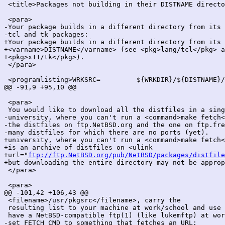
 <title>Packages not building in their DISTNAME directo
 <para>

-Your package builds in a different directory from its 
-tcl and tk packages:

+Your package builds in a different directory from its 
+<varname>DISTNAME</varname> (see <pkg>lang/tcl</pkg> a
+<pkg>x11/tk</pkg>).

 </para>

 <programlisting>WRKSRC=         ${WRKDIR}/${DISTNAME}/
@@ -91,9 +95,10 @@

 <para>

 You would like to download all the distfiles in a sing
-university, where you can't run a <command>make fetch<
-the distfiles on ftp.NetBSD.org and the one on ftp.fre
-many distfiles for which there are no ports (yet).

+university, where you can't run a <command>make fetch<
+is an archive of distfiles on <ulink

+url="
ftp://ftp.NetBSD.org/pub/NetBSD/packages/distfile
+but downloading the entire directory may not be approp
 </para>

 <para>

@@ -101,42 +106,43 @@

 <filename>/usr/pkgsrc</filename>, carry the 

 resulting list to your machine at work/school and use 
 have a NetBSD-compatible ftp(1) (like lukemftp) at wor
-set FETCH_CMD to something that fetches an URL:
