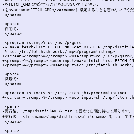
-をFETCH_CMDに指定することを忘れないでください:

+を<varname>FETCH_CMD</varname>に指定することを忘れないでくだ
 </para>

 <para>

 自宅で:

 </para>

-<programlisting>% cd /usr/pkgsrc

-% make fetch-list FETCH_CMD=wget DISTDIR=/tmp/distfile
-% scp /tmp/fetch.sh work:/tmp</programlisting>

+<screen><prompt>%</prompt> <userinput>cd /usr/pkgsrc</
+<prompt>%</prompt> <userinput>make fetch-list FETCH_CM
+<prompt>%</prompt> <userinput>scp /tmp/fetch.sh work:/
 <para>

 職場で:

 </para>

-<programlisting>% sh /tmp/fetch.sh</programlisting>

+<screen><prompt>%</prompt> <userinput>sh /tmp/fetch.sh
 <para>

-実行後、 /tmp/distfiles を tar で固めて自宅に持って帰ります。

+実行後、 <filename>/tmp/distfiles</filename> を ta
 </para>

 <para>
