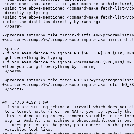
 (even ones that aren't for your machine architecture),
-using the above-mentioned <command>make fetch-list</co
-directly by typing:

+using the above-mentioned <command>make fetch-list</co
+fetch the distfiles directly by running:

 </para>

-<programlisting>% make mirror-distfiles</programlistin
+<screen><prompt>%</prompt> <userinput>make mirror-dist
 <para>

-If you even decide to ignore NO_{SRC,BIN}_ON_{FTP,CDRO
-get everything by typing

+If you even decide to ignore <varname>NO_{SRC,BIN}_ON_
+then you can get everything by running:

 </para>

-<programlisting>% make fetch NO_SKIP=yes</programlisti
+<screen><prompt>%</prompt> <userinput>make fetch NO_SK
 </sect1>

@@ -147,9 +153,9 @@

 If you are sitting behind a firewall which does not al
 to Internet hosts (i.e. non-NAT), you may specify the 
 This is done using an environment variable in the form
-e.g. in Amdahl, the machine orpheus.amdahl.com is one 
-it uses port 80 as the proxy port number. So the proxy
-variables look like:

+e.g. in Amdahl, the machine <quote>orpheus.amdahl.com<