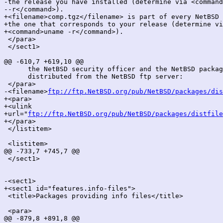
-the release you have installed (determine via <command
--r</command>).

+<filename>comp.tgz</filename> is part of every NetBSD 
+the one that corresponds to your release (determine vi
+<command>uname -r</command>).

 </para>

 </sect1>

@@ -610,7 +619,10 @@

      the NetBSD security officer and the NetBSD packag
      distributed from the NetBSD ftp server:

 </para>

-<filename>
ftp://ftp.NetBSD.org/pub/NetBSD/packages/dis
+<para>

+<ulink

+url="
ftp://ftp.NetBSD.org/pub/NetBSD/packages/distfile
+</para>

 </listitem>

 <listitem>

@@ -733,7 +745,7 @@

 </sect1>

-<sect1>

+<sect1 id="features.info-files">

 <title>Packages providing info files</title>

 <para>

@@ -879,8 +891,8 @@
