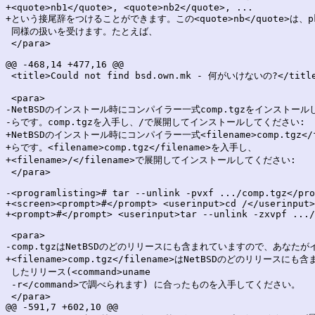
+<quote>nb1</quote>, <quote>nb2</quote>, ...

+という接尾辞をつけることができます。この<quote>nb</quote>は、pkg
 同様の扱いを受けます。たとえば、

 </para>

@@ -468,14 +477,16 @@

 <title>Could not find bsd.own.mk - 何がいけないの?</title
 <para>

-NetBSDのインストール時にコンパイラー一式comp.tgzをインストール
-らです。comp.tgzを入手し、/で展開してインストールしてください:

+NetBSDのインストール時にコンパイラー一式<filename>comp.tgz<
+らです。<filename>comp.tgz</filename>を入手し、

+<filename>/</filename>で展開してインストールしてください:

 </para>

-<programlisting># tar --unlink -pvxf .../comp.tgz</pro
+<screen><prompt>#</prompt> <userinput>cd /</userinput>

+<prompt>#</prompt> <userinput>tar --unlink -zxvpf .../
 <para>

-comp.tgzはNetBSDのどのリリースにも含まれていますので、あなたが
+<filename>comp.tgz</filename>はNetBSDのどのリリー
 したリリース(<command>uname

 -r</command>で調べられます) に合ったものを入手してください。

 </para>

@@ -591,7 +602,10 @@
