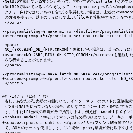
-NetBSDで動いているマシンがあって、*すべての*distfile (そのマ
+NetBSDで動いているマシンがあって、<emphasis>すべての</emphasi
 クチャー向けではないものも含む)を取得したい場合は、上述の<command>make
 の方法を使うか、以下のようにしてdistfileを直接取得することができ
 </para>

-<programlisting>% make mirror-distfiles</programlistin
+<screen><prompt>%</prompt> <userinput>make mirror-dist
 <para>

-NO_{SRC,BIN}_ON_{FTP,CDROM}も無視したい場合は、以下のよう
+<varname>NO_{SRC,BIN}_ON_{FTP,CDROM}</varname
 を取得することができます。

 </para>

-<programlisting>% make fetch NO_SKIP=yes</programlisti
+<screen><prompt>%</prompt> <userinput>make fetch NO_SK
 </sect1>

@@ -147,7 +154,7 @@

 もし、あなたが防火壁の内側にいて、インターネットのホストに直接接続で
 (つまりNATを使っていない)場合、適切なプロキシーホストを指定するこ
 す。これはURL形式の環境変数で指定します。例えば、Amdahlドメインに
-orpheus.amdahl.comというマシンは防火壁のひとつで、プロキシー
+<quote>orpheus.amdahl.com</quote>というマシンは防火
 て、80番のポートを使用します。この場合、proxy環境変数は以下のよう
 </para>
