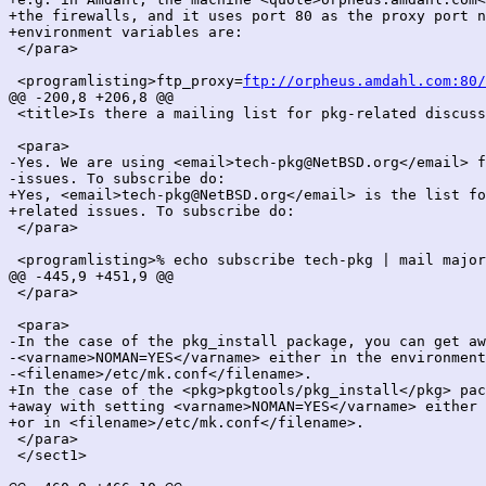
+the firewalls, and it uses port 80 as the proxy port n
+environment variables are:

 </para>

 <programlisting>ftp_proxy=
ftp://orpheus.amdahl.com:80/
@@ -200,8 +206,8 @@

 <title>Is there a mailing list for pkg-related discuss
 <para>

-Yes. We are using <email>tech-pkg@NetBSD.org</email> f
-issues. To subscribe do:

+Yes, <email>tech-pkg@NetBSD.org</email> is the list fo
+related issues. To subscribe do:

 </para>

 <programlisting>% echo subscribe tech-pkg | mail major
@@ -445,9 +451,9 @@

 </para>

 <para>

-In the case of the pkg_install package, you can get aw
-<varname>NOMAN=YES</varname> either in the environment
-<filename>/etc/mk.conf</filename>.

+In the case of the <pkg>pkgtools/pkg_install</pkg> pac
+away with setting <varname>NOMAN=YES</varname> either 
+or in <filename>/etc/mk.conf</filename>.

 </para>

 </sect1>
