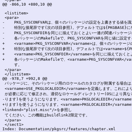
@@ -866,10 +880,10 @@

 <listitem>

 <para>

-    PKG_SYSCONFVARは、個々のパッケージの設定を上書きする値を
-    特別な接尾辞です(次の項目参照)。デフォルトでは${PKGBASE}に
-    PKG_SYSCONFDIRを同じに揃えておくとよい一連の関連パッケー
-    各パッケージのMakefileで、PKG_SYSCONFVARを同じ値に設定
+    <varname>PKG_SYSCONFVAR</varname>は、個々の
+    特別な接尾辞です(次の項目参照)。デフォルトでは<varname>${PKG
+    <varname>PKG_SYSCONFDIR</varname>を同じに揃え
+    各パッケージのMakefileで、<varname>PKG_SYSCONFVAR
     す。

 </para>

 </listitem>

@@ -978,7 +992,8 @@

 パッケージに、そのパッケージ用のロケールのカタログが附属する場合は、
 <varname>USE_PKGLOCALEDIR</varname>を定義します。これによ
 が必要に応じて修正され、適切なロケールディレクトリー(OSにより異なる
-ります)を使うようになります。<varname>PKGLOCALEDIR</varna
+ります)を使うようになります。<varname>PKGLOCALEDIR</varnam
+linkend="plist.misc"/>を参照し

 てください。この機能はbuildlink2限定です。

 </para>

 </sect1>

Index: Documentation/pkgsrc/features/chapter.xml
