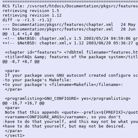
=======================================================
RCS file: /cvsroot/htdocs/Documentation/pkgsrc/features
retrieving revision 1.5

retrieving revision 1.12

diff -u -r1.5 -r1.12

--- Documentation/pkgsrc/features/chapter.xml	24 May 2003 04:59:06 -0000	1.5

+++ Documentation/pkgsrc/features/chapter.xml	20 Jun 2003 05:36:27 -0000	1.12

@@ -1,4 +1,4 @@

-<!-- $NetBSD: chapter.xml,v 1.5 2003/05/24 04:59:06 gr
+<!-- $NetBSD: chapter.xml,v 1.12 2003/06/20 05:36:27 g
 <chapter id="features"> <?dbhtml filename="features.ht
 <title>FAQs &amp; features of the package system</titl
@@ -8,7 +8,7 @@

 <para>

 If your package uses GNU autoconf created configure sc
-to your package's Makefile:

+to your package's <filename>Makefile</filename>:

 </para>

 <programlisting>GNU_CONFIGURE= yes</programlisting>

@@ -16,7 +16,7 @@

 <para>

 Note that this appends <quote>--prefix=${PREFIX}</quot
 <varname>CONFIGURE_ARGS</varname>, so you don't

-have to do that yourself, and this may not be what you
+have to do that yourself, but may not be desired.

 </para>

 </sect1>
