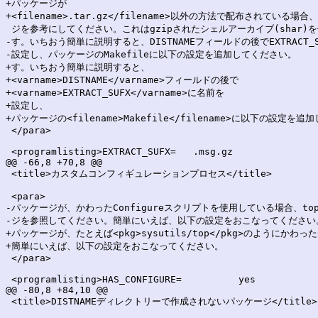
+パッケージが

+<filename>.tar.gz</filename>以外の方法で配布されている場合、<p
 ジを参考にしてください。これはgzipされたシェルアーカイブ(shar)を
-す。いちおう簡単に説明すると、DISTNAMEフィールドの後でEXTRACT_S
-設定し、パッケージのMakefileに以下の設定を追加してください。

+す。いちおう簡単に説明すると、

+<varname>DISTNAME</varname>フィールドの後で

+<varname>EXTRACT_SUFX</varname>に名前を

+設定し、

+パッケージの<filename>Makefile</filename>に以下の設定を追
 </para>

 <programlisting>EXTRACT_SUFX=   .msg.gz

@@ -66,8 +70,8 @@

 <title>カスタムコンフィギュレーションプロセス</title>

 <para>

-パッケージが、かわったConfigureスクリプトを使用している場合、top
-ジを参照してください。簡単にいえば、以下の設定をおこなってください。
+パッケージが、たとえば<pkg>sysutils/top</pkg>のようにかわっ
+簡単にいえば、以下の設定をおこなってください。

 </para>

 <programlisting>HAS_CONFIGURE=          yes

@@ -80,8 +84,10 @@

 <title>DISTNAMEディレクトリーで作成されないパッケージ</title>
