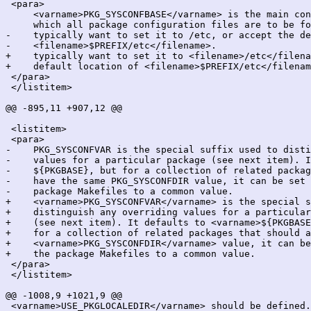
 <para>

     <varname>PKG_SYSCONFBASE</varname> is the main con
     which all package configuration files are to be fo
-    typically want to set it to /etc, or accept the de
-    <filename>$PREFIX/etc</filename>.

+    typically want to set it to <filename>/etc</filena
+    default location of <filename>$PREFIX/etc</filenam
 </para>

 </listitem>

@@ -895,11 +907,12 @@

 <listitem>

 <para>

-    PKG_SYSCONFVAR is the special suffix used to disti
-    values for a particular package (see next item). I
-    ${PKGBASE}, but for a collection of related packag
-    have the same PKG_SYSCONFDIR value, it can be set 
-    package Makefiles to a common value.

+    <varname>PKG_SYSCONFVAR</varname> is the special s
+    distinguish any overriding values for a particular
+    (see next item). It defaults to <varname>${PKGBASE
+    for a collection of related packages that should a
+    <varname>PKG_SYSCONFDIR</varname> value, it can be
+    the package Makefiles to a common value.

 </para>

 </listitem>

@@ -1008,9 +1021,9 @@

 <varname>USE_PKGLOCALEDIR</varname> should be defined.