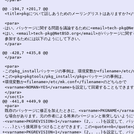
@@ -194,7 +201,7 @@

 <title>pkgについて話しあうためのメーリングリストはありますか?</ti
 <para>

-はい。パッケージに関する問題を議論するために<email>tech-pkg@NetB
+はい。<email>tech-pkg@NetBSD.org</email>がパッケ
 参加するためには以下のようにして下さい。

 </para>

@@ -428,7 +435,8 @@

 </para>

 <para>

-このpkg_installパッケージの事例は、環境変数か<filename>/etc/mk
+この<pkg>pkgtools/pkg_install</pkg>パッケージの事例は、

+環境変数か<filename>/etc/mk.conf</filename>のどちらかで

 <varname>NOMAN=YES</varname>を設定して回避することもできます
 </para>

 </sect1>

@@ -441,8 +449,9 @@

 <para>

 既存のパッケージに修正を加えたときに、<varname>PKGNAME</var
 な場合があります。元の作者による将来のバージョンと衝突しないようにす
-<varname>PKGREVISION=1</varname> (2,. ..)を設定して、
-...)という接尾辞をつけることができます。この<quote>nb</quote>
+<varname>PKGREVISION=1</varname> (2,. ..)を設定して