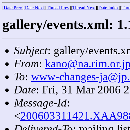
[
Date Prev
][
Date Next
][
Thread Prev
][
Thread Next
][
Date Index
][
Thre
gallery/events.xml: 1.
Subject
: gallery/events.x
From
:
kano@na.rim.or.j
To
:
www-changes-ja@jp
Date
: Fri, 31 Mar 2006 
Message-Id
:
<
200603311421.XAA9885
Delivered-To
: mailing l