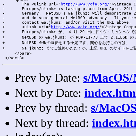
-	The <ulink url="
http://www.vcfe.org/
">Vintage C
-	Europe</ulink> is taking place from April 29th to May 1st in Munich,

-	Germany.  NetBSD's &a.jkunz; will demonstrate 2.11BSD on a PDP-11/73

-	and do some general NetBSD advocacy.  If you're interested, please

-	contact &a.jkunz; and/or visit the URL above.

+	<ulink url="
http://www.vcfe.org/
">Vintage Compu
+	Europe</ulink> が、 4 月 29 日にドイツ・ミュンヘンで開催されます。

+	NetBSD の &a.jkunz; が PDP-11/73 上で 2.11BSD のデモをするほか、

+	NetBSD 全般の宣伝をする予定です。関心をお持ちの方は、

+	&a.jkunz; までご連絡いただくか、上記 URL のサイトをご覧ください。

     </para>

Prev by Date:
s/MacOS
Next by Date:
index.htm
Prev by thread:
s/MacO
Next by thread:
index.ht