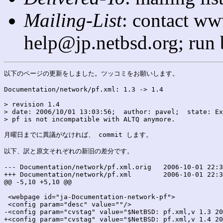
Mailing-List
: contact ww
help@jp.netbsd.org; run
以下のページの更新をしました。ツッコミをお願いします。

Documentation/network/pf.xml: 1.3 -> 1.4

> revision 1.4

> date: 2006/10/01 13:03:56;  author: pavel;  state: Ex
> pf is not incompatible with ALTQ anymore.

月曜日までに異議がなければ、 commit します。

以下、訳と原文それぞれの新旧の差分です。

--- Documentation/network/pf.xml.orig	2006-10-01 22:39:06.000000000 +0900

+++ Documentation/network/pf.xml	2006-10-01 22:39:06.000000000 +0900

@@ -5,10 +5,10 @@

 <webpage id="ja-Documentation-network-pf">

 <config param="desc" value=""/>

-<config param="cvstag" value="$NetBSD: pf.xml,v 1.3 20
+<config param="cvstag" value="$NetBSD: pf.xml,v 1.4 20