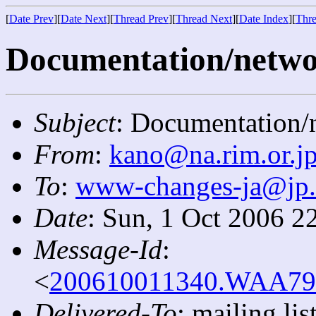
[
Date Prev
][
Date Next
][
Thread Prev
][
Thread Next
][
Date Index
][
Thre
Documentation/networ
Subject
: Documentation/n
From
:
kano@na.rim.or.j
To
:
www-changes-ja@jp
Date
: Sun, 1 Oct 2006 2
Message-Id
:
<
200610011340.WAA7910
Delivered-To
: mailing l