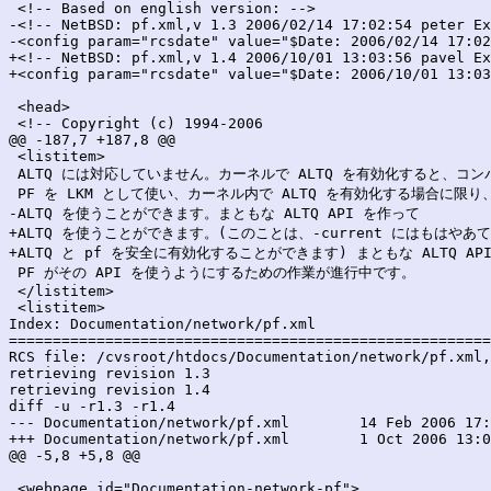
 <!-- Based on english version: -->

-<!-- NetBSD: pf.xml,v 1.3 2006/02/14 17:02:54 peter Ex
-<config param="rcsdate" value="$Date: 2006/02/14 17:02
+<!-- NetBSD: pf.xml,v 1.4 2006/10/01 13:03:56 pavel Ex
+<config param="rcsdate" value="$Date: 2006/10/01 13:03
 <head>

 <!-- Copyright (c) 1994-2006

@@ -187,7 +187,8 @@

 <listitem>

 ALTQ には対応していません。カーネルで ALTQ を有効化すると、コ
 PF を LKM として使い、カーネル内で ALTQ を有効化する場合に限り、
-ALTQ を使うことができます。まともな ALTQ API を作って

+ALTQ を使うことができます。(このことは、-current にはもはやあ
+ALTQ と pf を安全に有効化することができます) まともな ALTQ API
 PF がその API を使うようにするための作業が進行中です。

 </listitem>

 <listitem>

Index: Documentation/network/pf.xml

=======================================================
RCS file: /cvsroot/htdocs/Documentation/network/pf.xml,
retrieving revision 1.3

retrieving revision 1.4

diff -u -r1.3 -r1.4

--- Documentation/network/pf.xml	14 Feb 2006 17:02:54 -0000	1.3

+++ Documentation/network/pf.xml	1 Oct 2006 13:03:56 -0000	1.4

@@ -5,8 +5,8 @@

 <webpage id="Documentation-network-pf">
