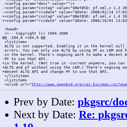
 <config param="desc" value=""/>

-<config param="cvstag" value="$NetBSD: pf.xml,v 1.3 20
-<config param="rcsdate" value="$Date: 2006/02/14 17:02
+<config param="cvstag" value="$NetBSD: pf.xml,v 1.4 20
+<config param="rcsdate" value="$Date: 2006/10/01 13:03
 <head>

 <!-- Copyright (c) 1994-2006

@@ -184,8 +184,9 @@

 <listitem>

 ALTQ is not supported. Enabling it in the kernel will 
 errors. You can only use ALTQ by using PF as LKM and h
-in the kernel. There's ongoing work to make a decent A
-PF to use that API.

+in the kernel. (Not true in -current anymore, you can 
+ALTQ and pf without using the LKM.) There's ongoing wo
+decent ALTQ API and change PF to use that API.

 </listitem>

 <listitem>

 <ulink url="
http://www.openbsd.org/cgi-bin/man.cgi?que
Prev by Date:
pkgsrc/doc
Next by Date:
Re: pkgsrc