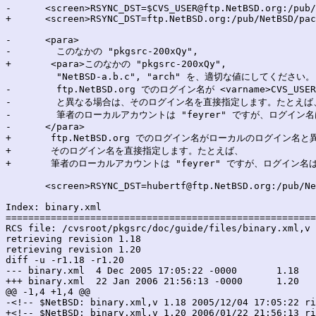
-      <screen>RSYNC_DST=$CVS_USER@ftp.NetBSD.org:/pub/
+      <screen>RSYNC_DST=ftp.NetBSD.org:/pub/NetBSD/pac
-      <para>

-        このなかの "pkgsrc-200xQy",

+	<para>このなかの "pkgsrc-200xQy",

         "NetBSD-a.b.c", "arch" を、適切な値にしてください。

-        ftp.NetBSD.org でのログイン名が <varname>CVS_USER<
-        と異なる場合は、そのログイン名を直接指定します。たとえば、
-        筆者のローカルアカウントは "feyrer" ですが、ログイン名
-      </para>

+	ftp.NetBSD.org でのログイン名がローカルのログイン名と異なる場合は、

+	そのログイン名を直接指定します。たとえば、

+	筆者のローカルアカウントは "feyrer" ですが、ログイン名は "hubertf" なので、以下のようにします。</para>

       <screen>RSYNC_DST=hubertf@ftp.NetBSD.org:/pub/Ne
Index: binary.xml

=======================================================
RCS file: /cvsroot/pkgsrc/doc/guide/files/binary.xml,v

retrieving revision 1.18

retrieving revision 1.20

diff -u -r1.18 -r1.20

--- binary.xml	4 Dec 2005 17:05:22 -0000	1.18

+++ binary.xml	22 Jan 2006 21:56:13 -0000	1.20

@@ -1,4 +1,4 @@

-<!-- $NetBSD: binary.xml,v 1.18 2005/12/04 17:05:22 ri
+<!-- $NetBSD: binary.xml,v 1.20 2006/01/22 21:56:13 ri