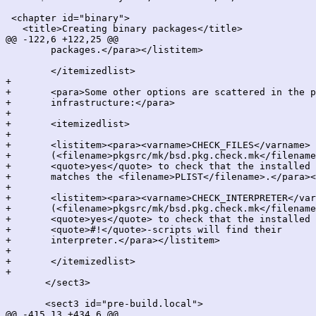
 <chapter id="binary">

   <title>Creating binary packages</title>

@@ -122,6 +122,25 @@

 	packages.</para></listitem>

 	</itemizedlist>

+

+	<para>Some other options are scattered in the pkgsrc

+	infrastructure:</para>

+

+	<itemizedlist>

+

+	<listitem><para><varname>CHECK_FILES</varname>

+	(<filename>pkgsrc/mk/bsd.pkg.check.mk</filename>) can be set to

+	<quote>yes</quote> to check that the installed set of files

+	matches the <filename>PLIST</filename>.</para></listitem>

+

+	<listitem><para><varname>CHECK_INTERPRETER</varname>

+	(<filename>pkgsrc/mk/bsd.pkg.check.mk</filename>) can be set to

+	<quote>yes</quote> to check that the installed

+	<quote>#!</quote>-scripts will find their

+	interpreter.</para></listitem>

+

+	</itemizedlist>

+

       </sect3>

       <sect3 id="pre-build.local">

@@ -415,13 +434,6 @@
