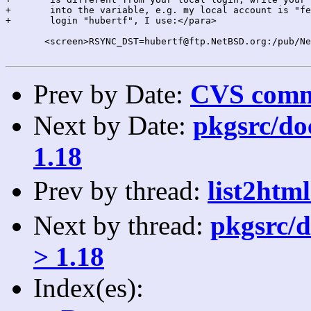
+	into the variable, e.g. my local account is "feyrer", but for my

+	login "hubertf", I use:</para>

       <screen>RSYNC_DST=hubertf@ftp.NetBSD.org:/pub/Ne
Prev by Date:
CVS commi
Next by Date:
pkgsrc/doc
1.18
Prev by thread:
list2htm
Next by thread:
pkgsrc/d
> 1.18
Index(es):