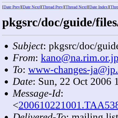
[
Date Prev
][
Date Next
][
Thread Prev
][
Thread Next
][
Date Index
][
Thre
pkgsrc/doc/guide/files
Subject
: pkgsrc/doc/guide
From
:
kano@na.rim.or.j
To
:
www-changes-ja@jp
Date
: Sun, 22 Oct 2006 
Message-Id
:
<
200610221001.TAA5389
Delivered-To
: mailing l