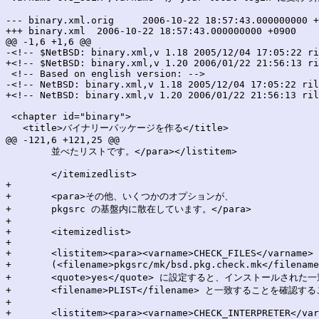
--- binary.xml.orig	2006-10-22 18:57:43.000000000 +0900

+++ binary.xml	2006-10-22 18:57:43.000000000 +0900

@@ -1,6 +1,6 @@

-<!-- $NetBSD: binary.xml,v 1.18 2005/12/04 17:05:22 ri
+<!-- $NetBSD: binary.xml,v 1.20 2006/01/22 21:56:13 ri
 <!-- Based on english version: -->

-<!-- NetBSD: binary.xml,v 1.18 2005/12/04 17:05:22 ril
+<!-- NetBSD: binary.xml,v 1.20 2006/01/22 21:56:13 ril
 <chapter id="binary">

   <title>バイナリーパッケージを作る</title>

@@ -121,6 +121,25 @@

 	並べたリストです。</para></listitem>

 	</itemizedlist>

+

+	<para>その他、いくつかのオプションが、

+	pkgsrc の基盤内に散在しています。</para>

+

+	<itemizedlist>

+

+	<listitem><para><varname>CHECK_FILES</varname>

+	(<filename>pkgsrc/mk/bsd.pkg.check.mk</filename>) を

+	<quote>yes</quote> に設定すると、インストールされた一連のファイルが

+	<filename>PLIST</filename> と一致することを確認することができます。</para></listitem>

+

+	<listitem><para><varname>CHECK_INTERPRETER</varname>
