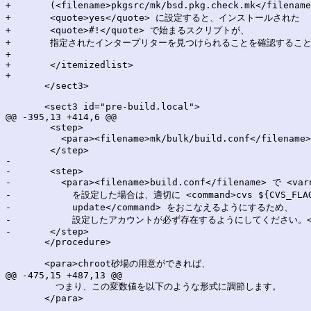
+	(<filename>pkgsrc/mk/bsd.pkg.check.mk</filename>) を

+	<quote>yes</quote> に設定すると、インストールされた

+	<quote>#!</quote> で始まるスクリプトが、

+	指定されたインタープリターを見つけられることを確認することができます。</para></listitem>

+

+	</itemizedlist>

+

       </sect3>

       <sect3 id="pre-build.local">

@@ -395,13 +414,6 @@

 	<step>

 	  <para><filename>mk/bulk/build.conf</filename>を必要に合わせて調整する。</para>

 	</step>

-

-	<step>

-	  <para><filename>build.conf</filename> で <varname>CVS_USER</varname>

-	    を設定した場合は、適切に <command>cvs ${CVS_FLAGS}

-	    update</command> をおこなえるようにするため、

-	    設定したアカウントが必ず存在するようにしてください。</para> 

-	</step>

       </procedure>

       <para>chroot砂場の用意ができれば、

@@ -475,15 +487,13 @@

         つまり、この変数値を以下のような形式に調節します。

       </para>
