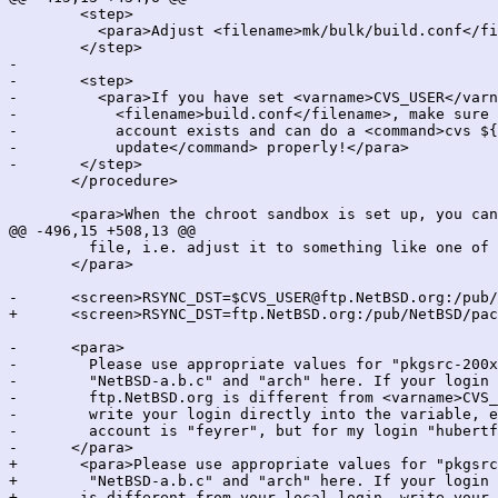
 	<step>

 	  <para>Adjust <filename>mk/bulk/build.conf</filename> to suit your needs.</para>

 	</step>

-

-	<step>

-	  <para>If you have set <varname>CVS_USER</varname> in

-	    <filename>build.conf</filename>, make sure that 

-	    account exists and can do a <command>cvs ${CVS_FLAGS}

-	    update</command> properly!</para> 

-	</step>

       </procedure>

       <para>When the chroot sandbox is set up, you can
@@ -496,15 +508,13 @@

         file, i.e. adjust it to something like one of 
       </para>

-      <screen>RSYNC_DST=$CVS_USER@ftp.NetBSD.org:/pub/
+      <screen>RSYNC_DST=ftp.NetBSD.org:/pub/NetBSD/pac
-      <para>

-        Please use appropriate values for "pkgsrc-200x
-        "NetBSD-a.b.c" and "arch" here. If your login 
-        ftp.NetBSD.org is different from <varname>CVS_
-        write your login directly into the variable, e
-        account is "feyrer", but for my login "hubertf
-      </para>

+	<para>Please use appropriate values for "pkgsrc-200xQy",

+        "NetBSD-a.b.c" and "arch" here. If your login 
+	is different from your local login, write your login directly
