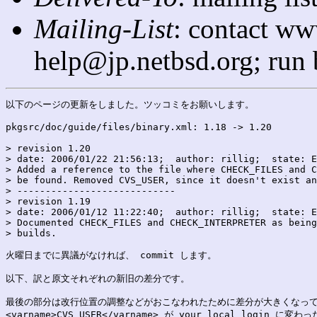
Mailing-List
: contact ww
help@jp.netbsd.org; run
以下のページの更新をしました。ツッコミをお願いします。

pkgsrc/doc/guide/files/binary.xml: 1.18 -> 1.20

> revision 1.20

> date: 2006/01/22 21:56:13;  author: rillig;  state: E
> Added a reference to the file where CHECK_FILES and C
> be found. Removed CVS_USER, since it doesn't exist an
> ----------------------------

> revision 1.19

> date: 2006/01/12 11:22:40;  author: rillig;  state: E
> Documented CHECK_FILES and CHECK_INTERPRETER as being
> builds.

火曜日までに異議がなければ、 commit します。

以下、訳と原文それぞれの新旧の差分です。

最後の部分は改行位置の調整などがおこなわれたために差分が大きくなって
<varname>CVS_USER</varname> が your local login に変