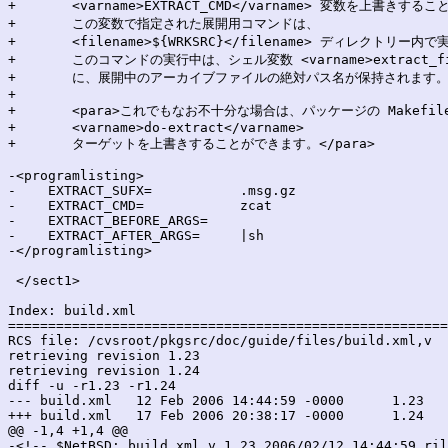
+	<varname>EXTRACT_CMD</varname> 変数を上書きすることもできます。

+	この変数で指定された展開用コマンドは、

+	<filename>${WRKSRC}</filename> ディレクトリー内で実行されます。

+	このコマンドの実行中は、シェル変数 <varname>extract_file</varname>

+	に、展開中のアーカイブファイルの絶対パス名が保持されます。</para>

+

+	<para>これでもなお不十分な場合は、パッケージの Makefile で、

+	<varname>do-extract</varname>

+	ターゲットを上書きすることができます。</para>

-<programlisting>

-    EXTRACT_SUFX=           .msg.gz

-    EXTRACT_CMD=            zcat

-    EXTRACT_BEFORE_ARGS=

-    EXTRACT_AFTER_ARGS=     |sh

-</programlisting>

 </sect1>

Index: build.xml

=======================================================
RCS file: /cvsroot/pkgsrc/doc/guide/files/build.xml,v

retrieving revision 1.23

retrieving revision 1.24

diff -u -r1.23 -r1.24

--- build.xml	12 Feb 2006 14:44:59 -0000	1.23

+++ build.xml	17 Feb 2006 20:38:17 -0000	1.24

@@ -1,4 +1,4 @@

-<!-- $NetBSD: build.xml,v 1.23 2006/02/12 14:44:59 ril