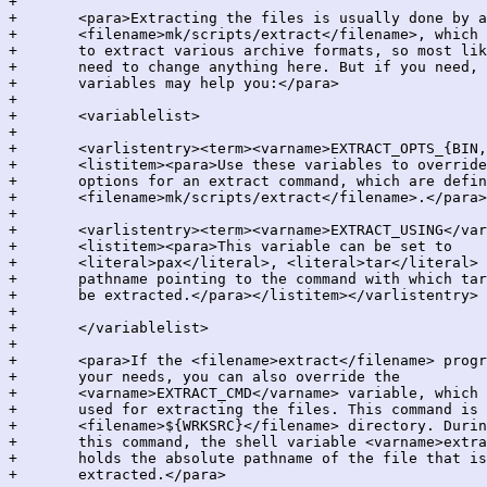
+

+	<para>Extracting the files is usually done by a little program,

+	<filename>mk/scripts/extract</filename>, which already knows how

+	to extract various archive formats, so most likely you will not

+	need to change anything here. But if you need, the following

+	variables may help you:</para>

+

+	<variablelist>

+

+	<varlistentry><term><varname>EXTRACT_OPTS_{BIN,LHA,PAX,RAR,TAR,ZIP,ZOO}</varname></term>

+	<listitem><para>Use these variables to override the default

+	options for an extract command, which are defined in

+	<filename>mk/scripts/extract</filename>.</para></listitem></varlistentry>

+

+	<varlistentry><term><varname>EXTRACT_USING</varname></term>

+	<listitem><para>This variable can be set to

+	<literal>pax</literal>, <literal>tar</literal> or an absolute

+	pathname pointing to the command with which tar archives should

+	be extracted.</para></listitem></varlistentry>

+

+	</variablelist>

+

+	<para>If the <filename>extract</filename> program doesn't serve

+	your needs, you can also override the

+	<varname>EXTRACT_CMD</varname> variable, which holds the command

+	used for extracting the files. This command is executed in the

+	<filename>${WRKSRC}</filename> directory. During execution of

+	this command, the shell variable <varname>extract_file</varname>

+	holds the absolute pathname of the file that is going to be

+	extracted.</para>
