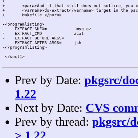
+

+	<para>And if that still does not suffice, you can override the

+	<varname>do-extract</varname> target in the package

+	Makefile.</para>

-<programlisting>

-    EXTRACT_SUFX=           .msg.gz

-    EXTRACT_CMD=            zcat

-    EXTRACT_BEFORE_ARGS=

-    EXTRACT_AFTER_ARGS=     |sh

-</programlisting>

 </sect1>

Prev by Date:
pkgsrc/doc
1.22
Next by Date:
CVS comm
Prev by thread:
pkgsrc/do
> 1.22