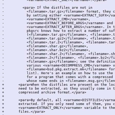
-

-	  <para> If the distfiles are not in

-	    <filename>.tar.gz</filename> format, they can be extracted

-	    by setting either <varname>EXTRACT_SUFX</varname>, or

-	    <varname>EXTRACT_CMD</varname>,

-	    <varname>EXTRACT_BEFORE_ARGS</varname> and

-	    <varname>EXTRACT_AFTER_ARGS</varname>. In the former case,

-	    pkgsrc knows how to extract a number of suffixes

-	    (<filename>.tar.gz</filename>, <filename>.tgz</filename>,

-	    <filename>.tar.gz2</filename>, <filename>.tbz</filename>,

-	    <filename>.tar.Z</filename>, <filename>.tar</filename>,

-	    <filename>.shar.gz</filename>,

-	    <filename>.shar.bz2</filename>,

-	    <filename>.shar.Z</filename>, <filename>.shar</filename>,

-	    <filename>.Z</filename>, <filename>.bz2</filename> and

-	    <filename>.gz</filename>; see the definition of the

-	    various <varname>DECOMPRESS_CMD</varname> variables in

-	    <filename>bsd.pkg.extract.mk</filename> for a complete

-	    list). Here's an example on how to use the other variables

-	    for a program that comes with a compressed shell archive

-	    whose name ends in <filename>.msg.gz</filename>:</para>

+	<para>When the distfiles are present on the local system, they

+	need to be extracted, as they usually come in the form of some

+	compressed archive format.</para>

+

+	<para>By default, all <varname>DISTFILES</varname> are

+	extracted. If you only need some of them, you can set the

+	<varname>EXTRACT_ONLY</varname> variable to the list of those

+	files.</para>
