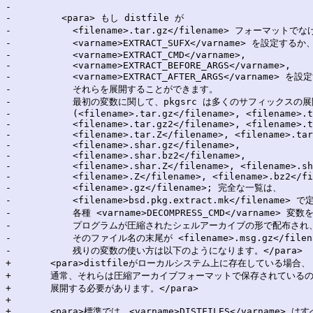
-

-	  <para> もし distfile が

-	    <filename>.tar.gz</filename> フォーマットでなければ、

-	    <varname>EXTRACT_SUFX</varname> を設定するか、

-	    <varname>EXTRACT_CMD</varname>,

-	    <varname>EXTRACT_BEFORE_ARGS</varname>,

-	    <varname>EXTRACT_AFTER_ARGS</varname> を設定するかのいずれかにより、

-	    それらを展開することができます。

-	    最初の変数に関して、pkgsrc は多くのサフィックスの展開方法を知っています

-	    (<filename>.tar.gz</filename>, <filename>.tgz</filename>,

-	    <filename>.tar.gz2</filename>, <filename>.tbz</filename>,

-	    <filename>.tar.Z</filename>, <filename>.tar</filename>,

-	    <filename>.shar.gz</filename>,

-	    <filename>.shar.bz2</filename>,

-	    <filename>.shar.Z</filename>, <filename>.shar</filename>,

-	    <filename>.Z</filename>, <filename>.bz2</filename>,

-	    <filename>.gz</filename>; 完全な一覧は、

-	    <filename>bsd.pkg.extract.mk</filename> で定義されている

-	    各種 <varname>DECOMPRESS_CMD</varname> 変数を参照)。

-	    プログラムが圧縮されたシェルアーカイブの形で配布され、

-	    そのファイル名の末尾が <filename>.msg.gz</filename> である場合、

-	    残りの変数の使い方は以下のようになります。</para>

+	<para>distfileがローカルシステム上に存在している場合、

+	通常、それらは圧縮アーカイブフォーマットで保存されているので、

+	展開する必要があります。</para>

+

+	<para>標準では、<varname>DISTFILES</varname> はすべて展開されます。
