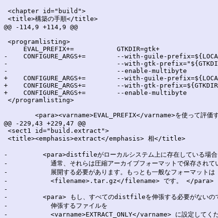
 <chapter id="build">

 <title>構築の手順</title>

@@ -114,9 +114,9 @@

 <programlisting>

     EVAL_PREFIX+=           GTKDIR=gtk+

-    CONFIGURE_ARGS+=        --with-guile-prefix=${LOCA
-                            --with-gtk-prefix="${GTKDI
-                            --enable-multibyte

+    CONFIGURE_ARGS+=        --with-guile-prefix=${LOCA
+    CONFIGURE_ARGS+=        --with-gtk-prefix=${GTKDIR
+    CONFIGURE_ARGS+=        --enable-multibyte

 </programlisting>

 	<para><varname>EVAL_PREFIX</varname>を使って評価するパッケージに対して、以下のような定義を使って

@@ -229,43 +229,47 @@

 <sect1 id="build.extract">

 <title><emphasis>extract</emphasis> 相</title>

-	  <para>distfileがローカルシステム上に存在している場合、

-	    通常、それらは圧縮アーカイブフォーマットで保存されているので、

-	    展開する必要があります。もっとも一般なフォーマットは

-	    <filename>.tar.gz</filename> です。 </para>

-

-	  <para> もし、すべてのdistfileを伸張する必要がないのであれば、

-	    伸張するファイルを

-	    <varname>EXTRACT_ONLY</varname> に設定してください。</para>
