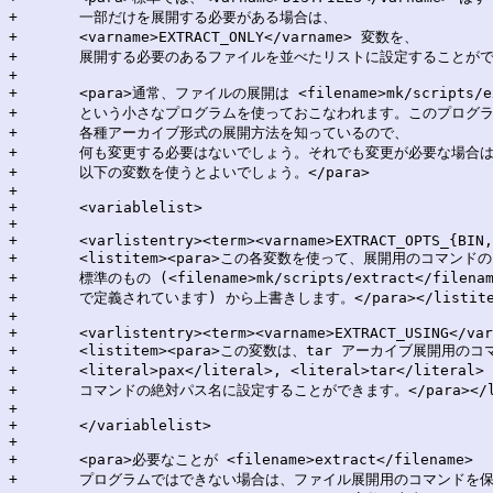
+	一部だけを展開する必要がある場合は、

+	<varname>EXTRACT_ONLY</varname> 変数を、

+	展開する必要のあるファイルを並べたリストに設定することができます。</para>

+

+	<para>通常、ファイルの展開は <filename>mk/scripts/extract</filename>

+	という小さなプログラムを使っておこなわれます。このプログラムは、

+	各種アーカイブ形式の展開方法を知っているので、

+	何も変更する必要はないでしょう。それでも変更が必要な場合は、

+	以下の変数を使うとよいでしょう。</para>

+

+	<variablelist>

+

+	<varlistentry><term><varname>EXTRACT_OPTS_{BIN,LHA,PAX,RAR,TAR,ZIP,ZOO}</varname></term>

+	<listitem><para>この各変数を使って、展開用のコマンドのオプションを、

+	標準のもの (<filename>mk/scripts/extract</filename>

+	で定義されています) から上書きします。</para></listitem></varlistentry>

+

+	<varlistentry><term><varname>EXTRACT_USING</varname></term>

+	<listitem><para>この変数は、tar アーカイブ展開用のコマンドを設定するもので、

+	<literal>pax</literal>, <literal>tar</literal> または、

+	コマンドの絶対パス名に設定することができます。</para></listitem></varlistentry>

+

+	</variablelist>

+

+	<para>必要なことが <filename>extract</filename>

+	プログラムではできない場合は、ファイル展開用のコマンドを保持する
