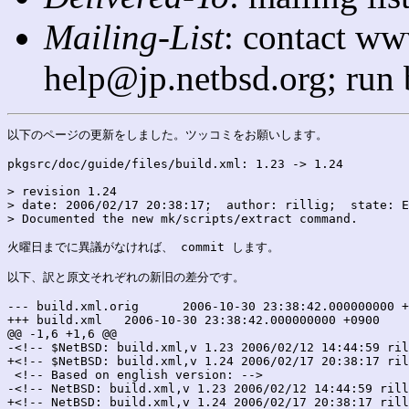
Mailing-List
: contact ww
help@jp.netbsd.org; run
以下のページの更新をしました。ツッコミをお願いします。

pkgsrc/doc/guide/files/build.xml: 1.23 -> 1.24

> revision 1.24

> date: 2006/02/17 20:38:17;  author: rillig;  state: E
> Documented the new mk/scripts/extract command.

火曜日までに異議がなければ、 commit します。

以下、訳と原文それぞれの新旧の差分です。

--- build.xml.orig	2006-10-30 23:38:42.000000000 +0900

+++ build.xml	2006-10-30 23:38:42.000000000 +0900

@@ -1,6 +1,6 @@

-<!-- $NetBSD: build.xml,v 1.23 2006/02/12 14:44:59 ril
+<!-- $NetBSD: build.xml,v 1.24 2006/02/17 20:38:17 ril
 <!-- Based on english version: -->

-<!-- NetBSD: build.xml,v 1.23 2006/02/12 14:44:59 rill
+<!-- NetBSD: build.xml,v 1.24 2006/02/17 20:38:17 rill