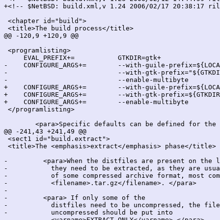
+<!-- $NetBSD: build.xml,v 1.24 2006/02/17 20:38:17 ril
 <chapter id="build">

 <title>The build process</title>

@@ -120,9 +120,9 @@

 <programlisting>

     EVAL_PREFIX+=           GTKDIR=gtk+

-    CONFIGURE_ARGS+=        --with-guile-prefix=${LOCA
-                            --with-gtk-prefix="${GTKDI
-                            --enable-multibyte

+    CONFIGURE_ARGS+=        --with-guile-prefix=${LOCA
+    CONFIGURE_ARGS+=        --with-gtk-prefix=${GTKDIR
+    CONFIGURE_ARGS+=        --enable-multibyte

 </programlisting>

 	<para>Specific defaults can be defined for the packages evaluated using

@@ -241,43 +241,49 @@

 <sect1 id="build.extract">

 <title>The <emphasis>extract</emphasis> phase</title>

-	  <para>When the distfiles are present on the local system,

-	    they need to be extracted, as they are usually in the form

-	    of some compressed archive format, most commonly

-	    <filename>.tar.gz</filename>. </para>

-

-	  <para> If only some of the

-	    distfiles need to be uncompressed, the files to be

-	    uncompressed should be put into

-	    <varname>EXTRACT_ONLY</varname>.</para>
