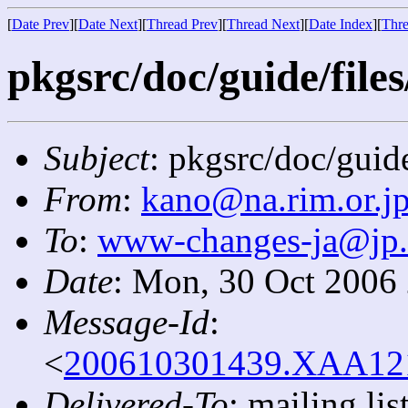
[
Date Prev
][
Date Next
][
Thread Prev
][
Thread Next
][
Date Index
][
Thre
pkgsrc/doc/guide/files
Subject
: pkgsrc/doc/guide
From
:
kano@na.rim.or.j
To
:
www-changes-ja@jp
Date
: Mon, 30 Oct 2006
Message-Id
:
<
200610301439.XAA1210
Delivered-To
: mailing l