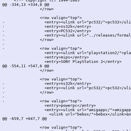
     <!-- Copyright (c) 1994-2005

@@ -334,13 +334,6 @@

 		</row>

 		<row valign="top">

-		  <entry><ulink url="pc532/">pc532</ulink></entry>

-		  <entry>ns32k</entry>

-		  <entry>PC532</entry>

-		  <entry><ulink url="../releases/formal-1.5/">1.5</ulink></entry>

-		</row>

-		

-		<row valign="top">

 		  <entry><ulink url="playstation2/">playstation2</ulink></entry>

 		  <entry>mips</entry>

 		  <entry>SONY PlayStation 2</entry>

@@ -554,11 +547,6 @@

 		</row>

 		<row valign="top">

-		  <entry>ns32k</entry>

-		  <entry><ulink url="pc532/">pc532</ulink></entry>

-		</row>

-		

-		<row valign="top">

 		  <entry>powerpc</entry>

 		  <entry><ulink url="amigappc/">amigappc</ulink>&nbsp;

 		    <ulink url="bebox/">bebox</ulink>&nbsp;

@@ -659,7 +647,7 @@

 		<row valign="top">
