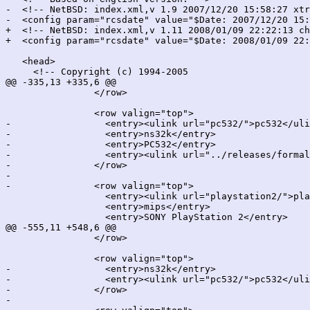
-  <!-- NetBSD: index.xml,v 1.9 2007/12/20 15:58:27 xtr
-  <config param="rcsdate" value="$Date: 2007/12/20 15:
+  <!-- NetBSD: index.xml,v 1.11 2008/01/09 22:22:13 ch
+  <config param="rcsdate" value="$Date: 2008/01/09 22:
   <head>

     <!-- Copyright (c) 1994-2005

@@ -335,13 +335,6 @@

 		</row>

 		<row valign="top">

-		  <entry><ulink url="pc532/">pc532</ulink></entry>

-		  <entry>ns32k</entry>

-		  <entry>PC532</entry>

-		  <entry><ulink url="../releases/formal-1.5/">1.5</ulink></entry>

-		</row>

-		

-		<row valign="top">

 		  <entry><ulink url="playstation2/">playstation2</ulink></entry>

 		  <entry>mips</entry>

 		  <entry>SONY PlayStation 2</entry>

@@ -555,11 +548,6 @@

 		</row>

 		<row valign="top">

-		  <entry>ns32k</entry>

-		  <entry><ulink url="pc532/">pc532</ulink></entry>

-		</row>

-		
