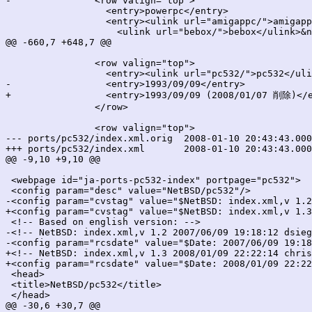
-		<row valign="top">

 		  <entry>powerpc</entry>

 		  <entry><ulink url="amigappc/">amigappc</ulink>&nbsp;

 		    <ulink url="bebox/">bebox</ulink>&nbsp;

@@ -660,7 +648,7 @@

 		<row valign="top">

 		  <entry><ulink url="pc532/">pc532</ulink></entry>

-		  <entry>1993/09/09</entry>

+		  <entry>1993/09/09 (2008/01/07 削除)</entry>

 		</row>

 		<row valign="top">

--- ports/pc532/index.xml.orig	2008-01-10 20:43:43.000000000 +0900

+++ ports/pc532/index.xml	2008-01-10 20:43:43.000000000 +0900

@@ -9,10 +9,10 @@

 <webpage id="ja-ports-pc532-index" portpage="pc532">

 <config param="desc" value="NetBSD/pc532"/>

-<config param="cvstag" value="$NetBSD: index.xml,v 1.2
+<config param="cvstag" value="$NetBSD: index.xml,v 1.3
 <!-- Based on english version: -->

-<!-- NetBSD: index.xml,v 1.2 2007/06/09 19:18:12 dsieg
-<config param="rcsdate" value="$Date: 2007/06/09 19:18
+<!-- NetBSD: index.xml,v 1.3 2008/01/09 22:22:14 chris
+<config param="rcsdate" value="$Date: 2008/01/09 22:22
 <head>

 <title>NetBSD/pc532</title>

 </head>

@@ -30,6 +30,7 @@
