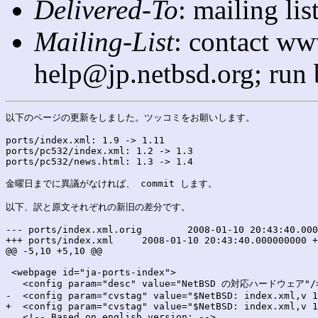
Delivered-To
: mailing l
Mailing-List
: contact ww
help@jp.netbsd.org; run
以下のページの更新をしました。ツッコミをお願いします。

ports/index.xml: 1.9 -> 1.11

ports/pc532/index.xml: 1.2 -> 1.3

ports/pc532/news.html: 1.3 -> 1.4

金曜日までに異議がなければ、 commit します。

以下、訳と原文それぞれの新旧の差分です。

--- ports/index.xml.orig	2008-01-10 20:43:40.000000000 +0900

+++ ports/index.xml	2008-01-10 20:43:40.000000000 +0900

@@ -5,10 +5,10 @@

 <webpage id="ja-ports-index">

   <config param="desc" value="NetBSD の対応ハードウェア"/>
-  <config param="cvstag" value="$NetBSD: index.xml,v 1
+  <config param="cvstag" value="$NetBSD: index.xml,v 1
   <!-- Based on english version: -->
