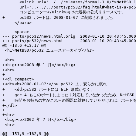
       <ulink url="../../releases/formal-1.0/">NetBSD 
       url="../../../ports/pc532/faq.html#what-is-a-pc5
       コンピューター</ulink>向けの最初の公式リリースです。

+      pc532 ポートは、2008-01-07 に削除されました。

     </para>

     <para>

--- ports/pc532/news.html.orig	2008-01-10 20:43:45.000000000 +0900

+++ ports/pc532/news.html	2008-01-10 20:43:45.000000000 +0900

@@ -13,6 +13,17 @@

 <h1>NetBSD/pc532 ニュースアーカイブ</h1>

 <hr>

+<big><b>2008 年 1 月</b></big>

+<hr>

+

+<dl compact>

+<dt><b>2008-01-07:</b> pc532 よ、安らかに眠れ

+    <dd>pc532 ポートには ELF 形式がなく、

+    gcc-4 もこのポートにまったく対応していなかったため、NetBS
+    時間をお持ちの方がこれらの問題に対処していただければ、ポート
+</dl>

+

+<hr>

 <big><b>2002 年 7 月</b></big>

 <hr>

@@ -151,9 +162,9 @@
