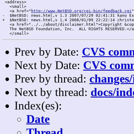
 <address>

   <small>

   <a href="
http://www.NetBSD.org/cgi-bin/feedback.cgi
"
-  $NetBSD: news.html,v 1.3 2007/07/29 02:41:31 kano Ex
+  $NetBSD: news.html,v 1.4 2008/01/09 22:22:14 christo
   <a href="../../about/disclaimer.html">Copyright &cop
   The NetBSD Foundation, Inc.  ALL RIGHTS RESERVED.</a
Prev by Date:
CVS commi
Next by Date:
CVS comm
Prev by thread:
changes/
Next by thread:
docs/ind
Index(es):
Date
Thread