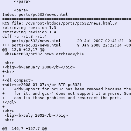
     </para>

     <para>

Index: ports/pc532/news.html

=======================================================
RCS file: /cvsroot/htdocs/ports/pc532/news.html,v

retrieving revision 1.3

retrieving revision 1.4

diff -u -r1.3 -r1.4

--- ports/pc532/news.html	29 Jul 2007 02:41:31 -0000	1.3

+++ ports/pc532/news.html	9 Jan 2008 22:22:14 -0000	1.4

@@ -12,6 +12,17 @@

 <h1>NetBSD/pc532 news archive</h1>

 <hr>

+<big><b>January 2008</b></big>

+<hr>

+

+<dl compact>

+<dt><b>2008-01-07:</b> RIP pc532!

+    <dd>Support for pc532 has been removed because the
+    for it, and gcc-4 does not support it anymore. Som
+    can fix those problems and resurrect the port.

+</dl>

+

+<hr>

 <big><b>July 2002</b></big>

 <hr>

@@ -146,7 +157,7 @@
