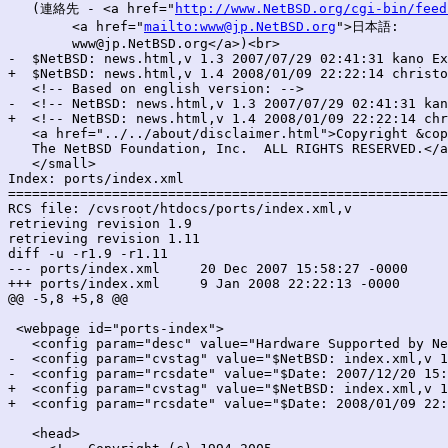
   (連絡先 - <a href="
http://www.NetBSD.org/cgi-bin/feed
        <a href="
mailto:www@jp.NetBSD.org
">日本語:

        www@jp.NetBSD.org</a>)<br>

-  $NetBSD: news.html,v 1.3 2007/07/29 02:41:31 kano Ex
+  $NetBSD: news.html,v 1.4 2008/01/09 22:22:14 christo
   <!-- Based on english version: -->

-  <!-- NetBSD: news.html,v 1.3 2007/07/29 02:41:31 kan
+  <!-- NetBSD: news.html,v 1.4 2008/01/09 22:22:14 chr
   <a href="../../about/disclaimer.html">Copyright &cop
   The NetBSD Foundation, Inc.  ALL RIGHTS RESERVED.</a
   </small>

Index: ports/index.xml

=======================================================
RCS file: /cvsroot/htdocs/ports/index.xml,v

retrieving revision 1.9

retrieving revision 1.11

diff -u -r1.9 -r1.11

--- ports/index.xml	20 Dec 2007 15:58:27 -0000	1.9

+++ ports/index.xml	9 Jan 2008 22:22:13 -0000	1.11

@@ -5,8 +5,8 @@

 <webpage id="ports-index">

   <config param="desc" value="Hardware Supported by Ne
-  <config param="cvstag" value="$NetBSD: index.xml,v 1
-  <config param="rcsdate" value="$Date: 2007/12/20 15:
+  <config param="cvstag" value="$NetBSD: index.xml,v 1
+  <config param="rcsdate" value="$Date: 2008/01/09 22:
   <head>
