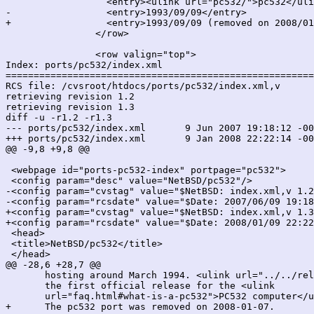
 		  <entry><ulink url="pc532/">pc532</ulink></entry>

-		  <entry>1993/09/09</entry>

+		  <entry>1993/09/09 (removed on 2008/01/07)</entry>

 		</row>

 		<row valign="top">

Index: ports/pc532/index.xml

=======================================================
RCS file: /cvsroot/htdocs/ports/pc532/index.xml,v

retrieving revision 1.2

retrieving revision 1.3

diff -u -r1.2 -r1.3

--- ports/pc532/index.xml	9 Jun 2007 19:18:12 -0000	1.2

+++ ports/pc532/index.xml	9 Jan 2008 22:22:14 -0000	1.3

@@ -9,8 +9,8 @@

 <webpage id="ports-pc532-index" portpage="pc532">

 <config param="desc" value="NetBSD/pc532"/>

-<config param="cvstag" value="$NetBSD: index.xml,v 1.2
-<config param="rcsdate" value="$Date: 2007/06/09 19:18
+<config param="cvstag" value="$NetBSD: index.xml,v 1.3
+<config param="rcsdate" value="$Date: 2008/01/09 22:22
 <head>

 <title>NetBSD/pc532</title>

 </head>

@@ -28,6 +28,7 @@

       hosting around March 1994. <ulink url="../../rel
       the first official release for the <ulink

       url="faq.html#what-is-a-pc532">PC532 computer</u
+      The pc532 port was removed on 2008-01-07.
