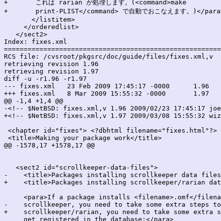
+	これは rarian が処理します。(<command>make

+	print-PLIST</command> で自動でおこなえます。)</para>

       </listitem>

     </orderedlist>

   </sect2>

Index: fixes.xml

=======================================================
RCS file: /cvsroot/pkgsrc/doc/guide/files/fixes.xml,v

retrieving revision 1.96

retrieving revision 1.97

diff -u -r1.96 -r1.97

--- fixes.xml	23 Feb 2009 17:45:17 -0000	1.96

+++ fixes.xml	8 Mar 2009 15:55:32 -0000	1.97

@@ -1,4 +1,4 @@

-<!-- $NetBSD: fixes.xml,v 1.96 2009/02/23 17:45:17 joe
+<!-- $NetBSD: fixes.xml,v 1.97 2009/03/08 15:55:32 wiz
 <chapter id="fixes"> <?dbhtml filename="fixes.html"?>

 <title>Making your package work</title>

@@ -1578,17 +1578,17 @@

   <sect2 id="scrollkeeper-data-files">

-    <title>Packages installing scrollkeeper data files
+    <title>Packages installing scrollkeeper/rarian dat
     <para>If a package installs <filename>.omf</filena
-    scrollkeeper, you need to take some extra steps to
+    scrollkeeper/rarian, you need to take some extra s
     get registered in the database:</para>
