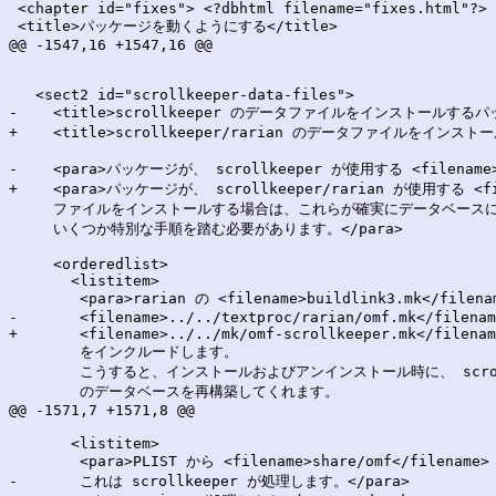
 <chapter id="fixes"> <?dbhtml filename="fixes.html"?>

 <title>パッケージを動くようにする</title>

@@ -1547,16 +1547,16 @@

   <sect2 id="scrollkeeper-data-files">

-    <title>scrollkeeper のデータファイルをインストールするパッ
+    <title>scrollkeeper/rarian のデータファイルをインスト
-    <para>パッケージが、 scrollkeeper が使用する <filename>.
+    <para>パッケージが、 scrollkeeper/rarian が使用する <file
     ファイルをインストールする場合は、これらが確実にデータベース
     いくつか特別な手順を踏む必要があります。</para>

     <orderedlist>

       <listitem>

 	<para>rarian の <filename>buildlink3.mk</filename> ファイルではなく

-	<filename>../../textproc/rarian/omf.mk</filename>

+	<filename>../../mk/omf-scrollkeeper.mk</filename>

 	をインクルードします。

 	こうすると、インストールおよびアンインストール時に、 scrollkeeper

 	のデータベースを再構築してくれます。

@@ -1571,7 +1571,8 @@

       <listitem>

 	<para>PLIST から <filename>share/omf</filename> ディレクトリーを削除します。

-	これは scrollkeeper が処理します。</para>
