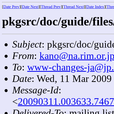
[
Date Prev
][
Date Next
][
Thread Prev
][
Thread Next
][
Date Index
][
Thre
pkgsrc/doc/guide/files
Subject
: pkgsrc/doc/guide
From
:
kano@na.rim.or.j
To
:
www-changes-ja@jp
Date
: Wed, 11 Mar 2009
Message-Id
:
<
20090311.003633.7467
Delivered-To
: mailing l