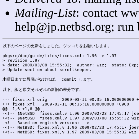
Mailing-List
: contact ww
help@jp.netbsd.org; run
以下のページの更新をしました。ツッコミをお願いします。

pkgsrc/doc/guide/files/fixes.xml: 1.96 -> 1.97

> revision 1.97

> date: 2009/03/08 15:55:32;  author: wiz;  state: Exp;
> Update section about scrollkeeper.

木曜日までに異議がなければ、 commit します。

以下、訳と原文それぞれの新旧の差分です。

--- fixes.xml.orig	2009-03-11 00:35:16.000000000 +0900

+++ fixes.xml	2009-03-11 00:35:16.000000000 +0900

@@ -1,6 +1,6 @@

-<!-- $NetBSD: fixes.xml,v 1.96 2009/02/23 17:45:17 joe
+<!-- $NetBSD: fixes.xml,v 1.97 2009/03/08 15:55:32 wiz
 <!-- Based on english version: -->

-<!-- NetBSD: fixes.xml,v 1.96 2009/02/23 17:45:17 joer
+<!-- NetBSD: fixes.xml,v 1.97 2009/03/08 15:55:32 wiz 