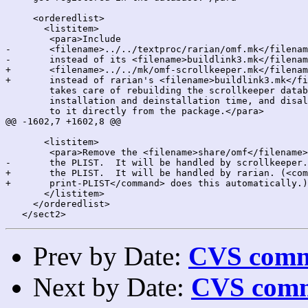
     <orderedlist>

       <listitem>

 	<para>Include

-	<filename>../../textproc/rarian/omf.mk</filename>

-	instead of its <filename>buildlink3.mk</filename> file.  This

+	<filename>../../mk/omf-scrollkeeper.mk</filename>

+	instead of rarian's <filename>buildlink3.mk</filename> file.  This

 	takes care of rebuilding the scrollkeeper database at

 	installation and deinstallation time, and disallows any access

 	to it directly from the package.</para>

@@ -1602,7 +1602,8 @@

       <listitem>

 	<para>Remove the <filename>share/omf</filename> directory from

-	the PLIST.  It will be handled by scrollkeeper.</para>

+	the PLIST.  It will be handled by rarian. (<command>make

+	print-PLIST</command> does this automatically.)</para>

       </listitem>

     </orderedlist>

Prev by Date:
CVS commi
Next by Date:
CVS comm