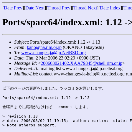
[
Date Prev
][
Date Next
][
Thread Prev
][
Thread Next
][
Date Index
][
Thre
Ports/sparc64/index.xml: 1.12 ->
Subject
: Ports/sparc64/index.xml: 1.12 -> 1.13
From
:
kano@na.rim.or.jp
(OKANO Takayoshi)
To
:
www-changes-ja@jp.NetBSD.org
Date
: Thu, 2 Mar 2006 23:02:29 +0900 (JST)
Message-Id
: <
200603021402.XAA79345@shell.rim.or.jp
>
Delivered-To
: mailing list www-changes-ja@jp.netbsd.org
Mailing-List
: contact www-changes-ja-help@jp.netbsd.org; ru
以下のページの更新をしました。ツッコミをお願いします。

Ports/sparc64/index.xml: 1.12 -> 1.13

金曜日までに異議がなければ、 commit します。

> revision 1.13

> date: 2006/03/02 11:19:15;  author: martin;  state: E
> Note atheros support.
