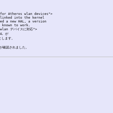
for Atheros wlan devices">

linked into the kernel

ed a new HAL, a version

 known to work.

os wlan デバイスに対応">

L が

します。

ことが確認されました。
