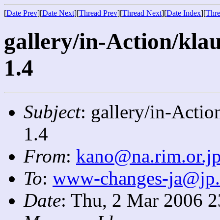
[
Date Prev
][
Date Next
][
Thread Prev
][
Thread Next
][
Date Index
][
Thre
gallery/in-Action/klau
1.4
Subject
: gallery/in-Actio
1.4
From
:
kano@na.rim.or.j
To
:
www-changes-ja@jp
Date
: Thu, 2 Mar 2006 