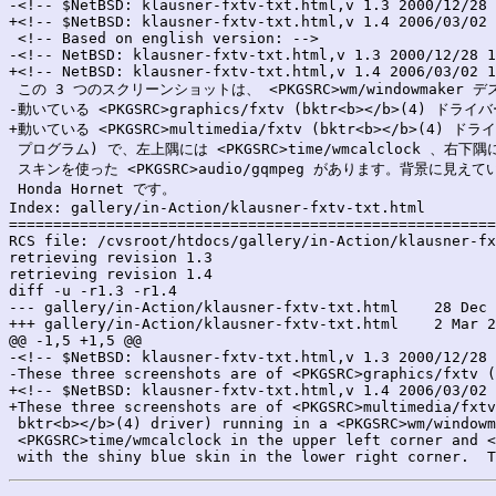
-<!-- $NetBSD: klausner-fxtv-txt.html,v 1.3 2000/12/28 
+<!-- $NetBSD: klausner-fxtv-txt.html,v 1.4 2006/03/02 
 <!-- Based on english version: -->

-<!-- NetBSD: klausner-fxtv-txt.html,v 1.3 2000/12/28 1
+<!-- NetBSD: klausner-fxtv-txt.html,v 1.4 2006/03/02 1
 この 3 つのスクリーンショットは、 <PKGSRC>wm/windowmaker デ
-動いている <PKGSRC>graphics/fxtv (bktr<b></b>(4) ドラ
+動いている <PKGSRC>multimedia/fxtv (bktr<b></b>(4) ド
 プログラム) で、左上隅には <PKGSRC>time/wmcalclock 、右下隅
 スキンを使った <PKGSRC>audio/gqmpeg があります。背景に見え
 Honda Hornet です。

Index: gallery/in-Action/klausner-fxtv-txt.html

=======================================================
RCS file: /cvsroot/htdocs/gallery/in-Action/klausner-fx
retrieving revision 1.3

retrieving revision 1.4

diff -u -r1.3 -r1.4

--- gallery/in-Action/klausner-fxtv-txt.html	28 Dec 2000 15:46:05 -0000	1.3

+++ gallery/in-Action/klausner-fxtv-txt.html	2 Mar 2006 14:40:47 -0000	1.4

@@ -1,5 +1,5 @@

-<!-- $NetBSD: klausner-fxtv-txt.html,v 1.3 2000/12/28 
-These three screenshots are of <PKGSRC>graphics/fxtv (
+<!-- $NetBSD: klausner-fxtv-txt.html,v 1.4 2006/03/02 
+These three screenshots are of <PKGSRC>multimedia/fxtv
 bktr<b></b>(4) driver) running in a <PKGSRC>wm/windowm
 <PKGSRC>time/wmcalclock in the upper left corner and <