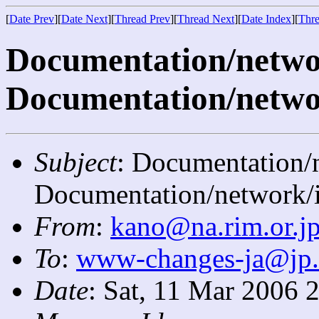
[
Date Prev
][
Date Next
][
Thread Prev
][
Thread Next
][
Date Index
][
Thre
Documentation/network
Documentation/networ
Subject
: Documentation/n
Documentation/network/i
From
:
kano@na.rim.or.j
To
:
www-changes-ja@jp
Date
: Sat, 11 Mar 2006 