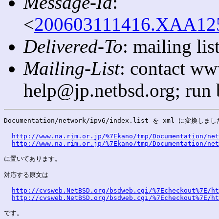
Message-Id
:
<
200603111416.XAA1258
Delivered-To
: mailing l
Mailing-List
: contact ww
help@jp.netbsd.org; run
Documentation/network/ipv6/index.list を xml に変換しまし
http://www.na.rim.or.jp/%7Ekano/tmp/Documentation/net
http://www.na.rim.or.jp/%7Ekano/tmp/Documentation/net
に置いてあります。

対応する原文は

http://cvsweb.NetBSD.org/bsdweb.cgi/%7Echeckout%7E/ht
http://cvsweb.NetBSD.org/bsdweb.cgi/%7Echeckout%7E/ht
です。
