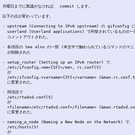
月曜日までに異議がなければ、 commit します。

以下の点が変わっています。

- upstream (Connecting to IPv6 upstream) の gifconfi
  userland (Userland applications) で列挙されているものの一
  コメントアウトされた。

- 各項目の See also の一部 (本文中で触れられているコマンドのマ
  が削除された

- setup_router (Setting up an IPv6 router) で、

  /etc/ifconfig.<em>{IF}</em>, rc.conf(5)

  が

  /etc/ifconfig.<varname>{IF}</varname> (&man.rc.conf.5
  に変更された。

- 同項目で

  /etc/rtadvd.conf(5)

  が

  <filename>/etc/rtadvd.conf</filename> (&man.rtadvd.co
  に変更された。

- naming_a_node (Naming a New Node on the Network) で、

  /etc/hosts(5)

  が
