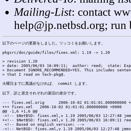
Mailing-List
: contact ww
help@jp.netbsd.org; run
以下のページの更新をしました。ツッコミをお願いします。

pkgsrc/doc/guide/files/fixes.xml: 1.19 -> 1.20

> revision 1.20

> date: 2005/06/03 16:09:11;  author: reed;  state: Exp
> Document IGNORE_RECOMMENDED=YES. This includes senten
> that I read on tech-pkg@.

火曜日までに異議がなければ、 commit します。

以下、訳と原文それぞれの新旧の差分です。

--- fixes.xml.orig	2006-10-02 01:01:01.000000000 +0900

+++ fixes.xml	2006-10-02 01:01:01.000000000 +0900

@@ -1,6 +1,6 @@

-<!-- $NetBSD: fixes.xml,v 1.19 2005/06/03 12:27:48 jmm
+<!-- $NetBSD: fixes.xml,v 1.20 2005/06/03 16:09:11 ree
 <!-- Based on english version: -->

-<!-- NetBSD: fixes.xml,v 1.19 2005/06/03 12:27:48 jmmv