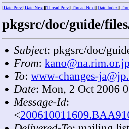
[
Date Prev
][
Date Next
][
Thread Prev
][
Thread Next
][
Date Index
][
Thre
pkgsrc/doc/guide/files
Subject
: pkgsrc/doc/guide
From
:
kano@na.rim.or.j
To
:
www-changes-ja@jp
Date
: Mon, 2 Oct 2006 
Message-Id
:
<
200610011609.BAA9104
Delivered-To
: mailing l