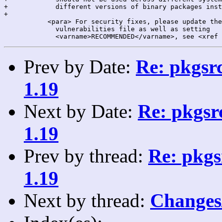
+            different versions of binary packages inst
+

           <para> For security fixes, please update the
             vulnerabilities file as well as setting

Prev by Date:
Re: pkgsrc
1.19
Next by Date:
Re: pkgsrc
1.19
Prev by thread:
Re: pkgs
1.19
Next by thread:
Changes/