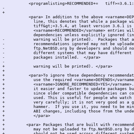
           <programlisting>RECOMMENDED+=   tiff>=3.6.1:
-    

+

           <para> In addition to the above <varname>DEP
             line, this denotes that while a package wi
             tiff&gt;=3.5.4, at least version 3.6.1 is 
             <varname>RECOMMENDED</varname> entries wil
             dependencies unless explicitly ignored (in
-            warning will be printed).  Packages that a
-            recommendations ignored may not be uploade
-            ftp.NetBSD.org by developers and should no
-            different systems that may have different 
-            packages installed.  </para>

-    

+            warning will be printed). </para>

+

+          <para>To ignore these dependency recommendat
+            use the required <varname>DEPENDS</varname
+            <varname>IGNORE_RECOMMENDED=YES</varname>.
+            it easier and faster to update packages bu
+            since older compatible dependencies can co
+            used. This is useful for people who watch 
+            very carefully; it is not very good as a g
+            hammer.  If you use it, you need to be min
+            ABI changes, including those from the unde
+            </para>

+	    

+	  <para> Packages that are built with recommendations ignored

+            may not be uploaded to ftp.NetBSD.org by d
+            should not be used across different system