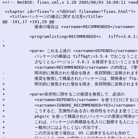
+<!-- NetBSD: fixes.xml,v 1.20 2005/06/03 16:09:11 reed
 <chapter id="fixes"> <?dbhtml filename="fixes.html"?>

   <title>パッケージの修正に関する注意</title>

@@ -191,17 +191,29 @@

             後者の場合は <varname>RECOMMENDED</varn
           <programlisting>RECOMMENDED+=   tiff>=3.6.1:
-    

+

           <para> これを上述の <varname>DEPENDS</varna
             パッケージの構築は tiff&gt;=3.5.4 でおこなうこ
             少なくともバージョン 3.6.1 を推奨するということを
             <varname>RECOMMENDED</varname> の内容は
-            明示的に無視された場合を除き、依存関係に反映されます
-            推奨を無視して構築されたパッケージは、開発者が ftp.Ne
+            明示的に無視された場合を除き、依存関係に反映されます。 
+

+          <para>依存性に関するこの推奨を無視して、必須の

+            <varname>DEPENDS</varname> を使うだけにするに
+            <varname>IGNORE_RECOMMENDED=YES</varnam
+            こうすると、互換性のある古い依存性をそのまま使うこ
+            pkgsrc を使って構築されたパッケージの更新が簡単
+            これは、パッケージの再構築を念入りに観察する人にと
+            一般向けにはよろしくない方法です。

+            この方法を使う場合は、OS に由来するものも含めて、
