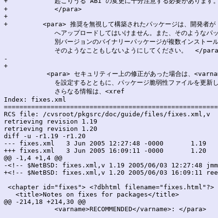
+            起こりうる ABI の変更に十分注意する必要があります。
+            </para>

+	    

+	  <para> 推奨を無視して構築されたパッケージは、開発者が ftp.NetBSD.org

             へアップロードしてはいけません。また、そのような
             別バージョンのバイナリーパッケージが複数インストー
             そのようなこともしないようにしてください。  </para>
-    

+

           <para> セキュリティー上の修正があった場合は、<varname>R
             を設定するとともに、パッケージ脆弱性ファイルを更新
             さらなる情報は、<xref

Index: fixes.xml

=======================================================
RCS file: /cvsroot/pkgsrc/doc/guide/files/fixes.xml,v

retrieving revision 1.19

retrieving revision 1.20

diff -u -r1.19 -r1.20

--- fixes.xml	3 Jun 2005 12:27:48 -0000	1.19

+++ fixes.xml	3 Jun 2005 16:09:11 -0000	1.20

@@ -1,4 +1,4 @@

-<!-- $NetBSD: fixes.xml,v 1.19 2005/06/03 12:27:48 jmm
+<!-- $NetBSD: fixes.xml,v 1.20 2005/06/03 16:09:11 ree
 <chapter id="fixes"> <?dbhtml filename="fixes.html"?>

   <title>Notes on fixes for packages</title>

@@ -214,18 +214,30 @@

             <varname>RECOMMENDED</varname>: </para>
