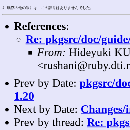
References
:
Re: pkgsrc/doc/guide/
From:
Hideyuki K
<rushani@ruby.dti.
Prev by Date:
pkgsrc/doc
1.20
Next by Date:
Changes/i
Prev by thread:
Re: pkgs