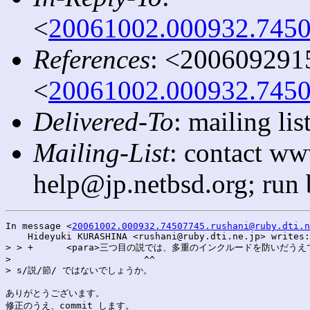
<
20061002.000932.74507
References
: <200609291
<
20061002.000932.74507
Delivered-To
: mailing l
Mailing-List
: contact ww
help@jp.netbsd.org; run
In message <
20061002.000932.74507745.rushani@ruby.dti.n
    Hideyuki KURASHINA <rushani@ruby.dti.ne.jp> writes:

> > +      <para>三つ目の説では、多重のインクルードを防いだうえで
>                        ^^

> s/説/節/ ではないでしょうか。

ありがとうございます。

修正のうえ、commit します。
