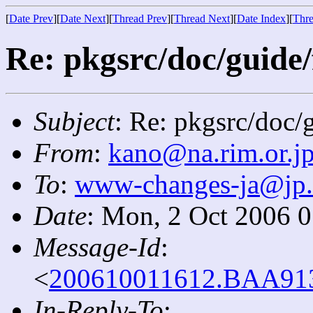
[
Date Prev
][
Date Next
][
Thread Prev
][
Thread Next
][
Date Index
][
Thre
Re: pkgsrc/doc/guide/f
Subject
: Re: pkgsrc/doc/g
From
:
kano@na.rim.or.j
To
:
www-changes-ja@jp
Date
: Mon, 2 Oct 2006 
Message-Id
:
<
200610011612.BAA9137
In-Reply-To
: