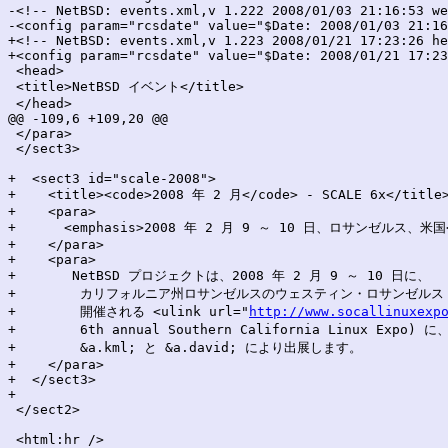
-<!-- NetBSD: events.xml,v 1.222 2008/01/03 21:16:53 we
-<config param="rcsdate" value="$Date: 2008/01/03 21:16
+<!-- NetBSD: events.xml,v 1.223 2008/01/21 17:23:26 he
+<config param="rcsdate" value="$Date: 2008/01/21 17:23
 <head>

 <title>NetBSD イベント</title>

 </head>

@@ -109,6 +109,20 @@

 </para>

 </sect3>

+  <sect3 id="scale-2008">

+    <title><code>2008 年 2 月</code> - SCALE 6x</title>
+    <para>

+      <emphasis>2008 年 2 月 9 ～ 10 日、ロサンゼルス、米国</
+    </para>

+    <para>

+	NetBSD プロジェクトは、2008 年 2 月 9 ～ 10 日に、

+        カリフォルニア州ロサンゼルスのウェスティン・ロサンゼルス
+        開催される <ulink url="
http://www.socallinuxexp
+        6th annual Southern California Linux Expo) に、
+        &a.kml; と &a.david; により出展します。

+    </para>

+  </sect3>

+

 </sect2>

 <html:hr />
