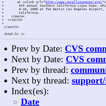
+	at <ulink url="
http://www.socallinuxexpo.org/
">
+        6th annual Southern California Linux Expo, whi
+        9-10, 2008 at The Westin Los Angeles Airport, 
+        California.

+    </para>

+  </sect3>

+

 </sect2>

Prev by Date:
CVS commi
Next by Date:
CVS comm
Prev by thread:
communi
Next by thread:
support/
Index(es):
Date