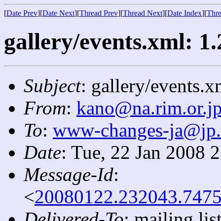
[
Date Prev
][
Date Next
][
Thread Prev
][
Thread Next
][
Date Index
][
Thre
gallery/events.xml: 1.
Subject
: gallery/events.x
From
:
kano@na.rim.or.j
To
:
www-changes-ja@jp
Date
: Tue, 22 Jan 2008 
Message-Id
:
<
20080122.232043.7475
Delivered-To
: mailing l