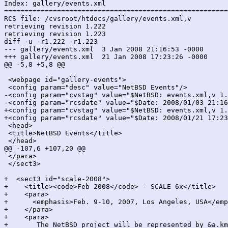
Index: gallery/events.xml

=======================================================
RCS file: /cvsroot/htdocs/gallery/events.xml,v

retrieving revision 1.222

retrieving revision 1.223

diff -u -r1.222 -r1.223

--- gallery/events.xml	3 Jan 2008 21:16:53 -0000	1.222

+++ gallery/events.xml	21 Jan 2008 17:23:26 -0000	1.223

@@ -5,8 +5,8 @@

 <webpage id="gallery-events">

 <config param="desc" value="NetBSD Events"/>

-<config param="cvstag" value="$NetBSD: events.xml,v 1.
-<config param="rcsdate" value="$Date: 2008/01/03 21:16
+<config param="cvstag" value="$NetBSD: events.xml,v 1.
+<config param="rcsdate" value="$Date: 2008/01/21 17:23
 <head>

 <title>NetBSD Events</title>

 </head>

@@ -107,6 +107,20 @@

 </para>

 </sect3>

+  <sect3 id="scale-2008">

+    <title><code>Feb 2008</code> - SCALE 6x</title>

+    <para>

+      <emphasis>Feb. 9-10, 2007, Los Angeles, USA</emp
+    </para>

+    <para>

+	The NetBSD project will be represented by &a.kml; and &a.david;
