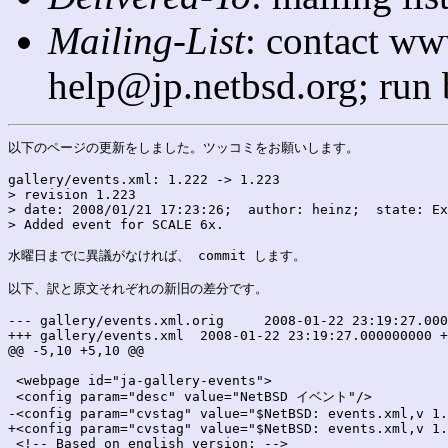
Mailing-List
: contact ww
help@jp.netbsd.org; run
以下のページの更新をしました。ツッコミをお願いします。

gallery/events.xml: 1.222 -> 1.223

> revision 1.223

> date: 2008/01/21 17:23:26;  author: heinz;  state: Ex
> Added event for SCALE 6x.

水曜日までに異議がなければ、 commit します。

以下、訳と原文それぞれの新旧の差分です。

--- gallery/events.xml.orig	2008-01-22 23:19:27.000000000 +0900

+++ gallery/events.xml	2008-01-22 23:19:27.000000000 +0900

@@ -5,10 +5,10 @@

 <webpage id="ja-gallery-events">

 <config param="desc" value="NetBSD イベント"/>

-<config param="cvstag" value="$NetBSD: events.xml,v 1.
+<config param="cvstag" value="$NetBSD: events.xml,v 1.
 <!-- Based on english version: -->
