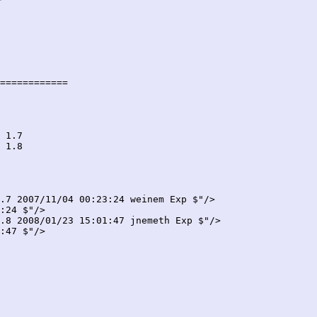
============

.7 2007/11/04 00:23:24 weinem Exp $"/>

:24 $"/>

.8 2008/01/23 15:01:47 jnemeth Exp $"/>

:47 $"/>
