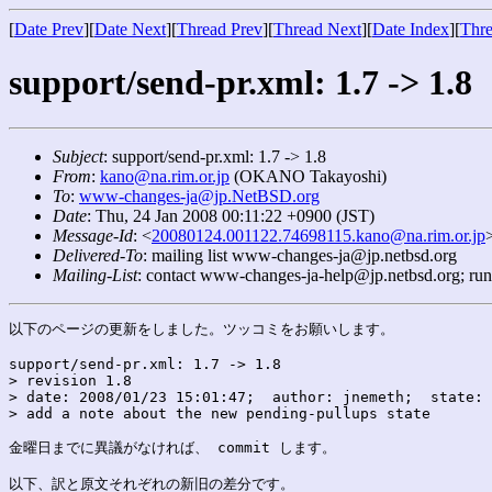
[
Date Prev
][
Date Next
][
Thread Prev
][
Thread Next
][
Date Index
][
Thre
support/send-pr.xml: 1.7 -> 1.8
Subject
: support/send-pr.xml: 1.7 -> 1.8
From
:
kano@na.rim.or.jp
(OKANO Takayoshi)
To
:
www-changes-ja@jp.NetBSD.org
Date
: Thu, 24 Jan 2008 00:11:22 +0900 (JST)
Message-Id
: <
20080124.001122.74698115.kano@na.rim.or.jp
Delivered-To
: mailing list www-changes-ja@jp.netbsd.org
Mailing-List
: contact www-changes-ja-help@jp.netbsd.org; ru
以下のページの更新をしました。ツッコミをお願いします。

support/send-pr.xml: 1.7 -> 1.8

> revision 1.8

> date: 2008/01/23 15:01:47;  author: jnemeth;  state: 
> add a note about the new pending-pullups state

金曜日までに異議がなければ、 commit します。

以下、訳と原文それぞれの新旧の差分です。
