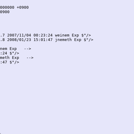
.7 2007/11/04 00:23:24 weinem Exp $"/>

.8 2008/01/23 15:01:47 jnemeth Exp $"/>

nem Exp   -->

:24 $"/>

meth Exp   -->

:47 $"/>

。
