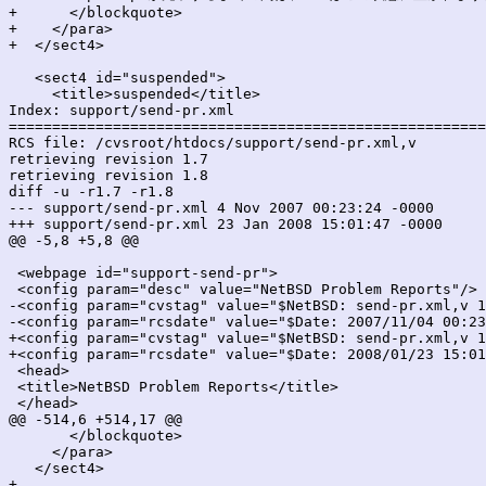
+      </blockquote>

+    </para>

+  </sect4>

   <sect4 id="suspended">

     <title>suspended</title>

Index: support/send-pr.xml

=======================================================
RCS file: /cvsroot/htdocs/support/send-pr.xml,v

retrieving revision 1.7

retrieving revision 1.8

diff -u -r1.7 -r1.8

--- support/send-pr.xml	4 Nov 2007 00:23:24 -0000	1.7

+++ support/send-pr.xml	23 Jan 2008 15:01:47 -0000	1.8

@@ -5,8 +5,8 @@

 <webpage id="support-send-pr">

 <config param="desc" value="NetBSD Problem Reports"/>

-<config param="cvstag" value="$NetBSD: send-pr.xml,v 1
-<config param="rcsdate" value="$Date: 2007/11/04 00:23
+<config param="cvstag" value="$NetBSD: send-pr.xml,v 1
+<config param="rcsdate" value="$Date: 2008/01/23 15:01
 <head>

 <title>NetBSD Problem Reports</title>

 </head>

@@ -514,6 +514,17 @@

       </blockquote>

     </para>

   </sect4>

+
