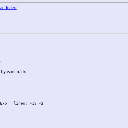
ad Index
]
>
n by ezmlm-idx
Exp;  lines: +13 -2
