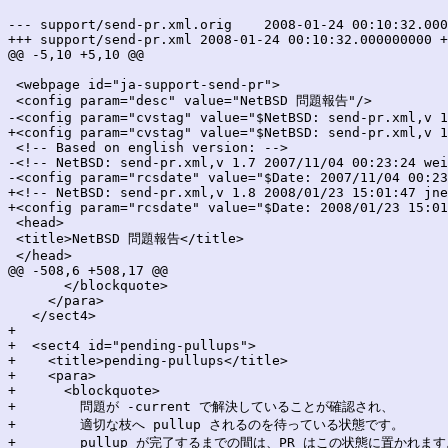
--- support/send-pr.xml.orig	2008-01-24 00:10:32.000000000 +0900

+++ support/send-pr.xml	2008-01-24 00:10:32.000000000 +0900

@@ -5,10 +5,10 @@

 <webpage id="ja-support-send-pr">

 <config param="desc" value="NetBSD 問題報告"/>

-<config param="cvstag" value="$NetBSD: send-pr.xml,v 1
+<config param="cvstag" value="$NetBSD: send-pr.xml,v 1
 <!-- Based on english version: -->

-<!-- NetBSD: send-pr.xml,v 1.7 2007/11/04 00:23:24 wei
-<config param="rcsdate" value="$Date: 2007/11/04 00:23
+<!-- NetBSD: send-pr.xml,v 1.8 2008/01/23 15:01:47 jne
+<config param="rcsdate" value="$Date: 2008/01/23 15:01
 <head>

 <title>NetBSD 問題報告</title>

 </head>

@@ -508,6 +508,17 @@

       </blockquote>

     </para>

   </sect4>

+

+  <sect4 id="pending-pullups">

+    <title>pending-pullups</title>

+    <para>

+      <blockquote>

+        問題が -current で解決していることが確認され、

+        適切な枝へ pullup されるのを待っている状態です。

+        pullup が完了するまでの間は、PR はこの状態に置かれます