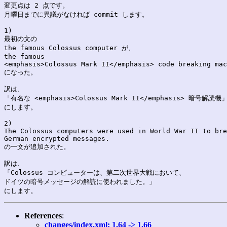
変更点は 2 点です。

月曜日までに異議がなければ commit します。

1)

最初の文の

the famous Colossus computer が、

the famous 

<emphasis>Colossus Mark II</emphasis> code breaking mac
になった。

訳は、

「有名な <emphasis>Colossus Mark II</emphasis> 暗号解読機」
にします。

2)

The Colossus computers were used in World War II to bre
German encrypted messages.

の一文が追加された。

訳は、

「Colossus コンピューターは、第二次世界大戦において、

ドイツの暗号メッセージの解読に使われました。」

References
:
changes/index.xml: 1.64 -> 1.66