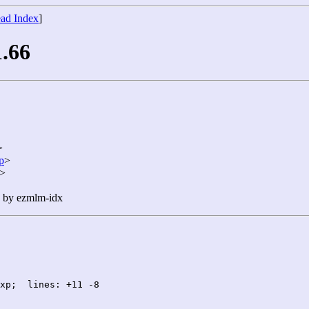
ad Index
]
1.66
>
p
>
>
n by ezmlm-idx
xp;  lines: +11 -8
