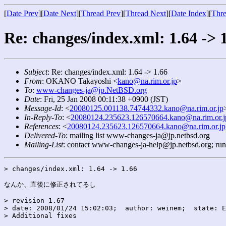
[
Date Prev
][
Date Next
][
Thread Prev
][
Thread Next
][
Date Index
][
Thre
Re: changes/index.xml: 1.64 -> 
Subject
: Re: changes/index.xml: 1.64 -> 1.66
From
: OKANO Takayoshi <
kano@na.rim.or.jp
>
To
:
www-changes-ja@jp.NetBSD.org
Date
: Fri, 25 Jan 2008 00:11:38 +0900 (JST)
Message-Id
: <
20080125.001138.74744332.kano@na.rim.or.jp
In-Reply-To
: <
20080124.235623.126570664.kano@na.rim.or.j
References
: <
20080124.235623.126570664.kano@na.rim.or.jp
Delivered-To
: mailing list www-changes-ja@jp.netbsd.org
Mailing-List
: contact www-changes-ja-help@jp.netbsd.org; ru
> changes/index.xml: 1.64 -> 1.66

なんか、直後に修正されてるし

> revision 1.67

> date: 2008/01/24 15:02:03;  author: weinem;  state: E
> Additional fixes
