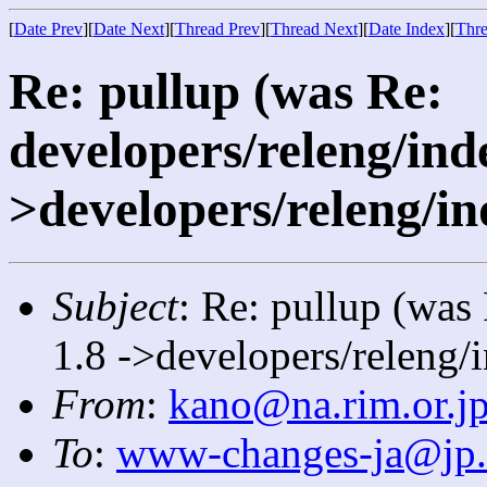
[
Date Prev
][
Date Next
][
Thread Prev
][
Thread Next
][
Date Index
][
Thre
Re: pullup (was Re:
developers/releng/ind
>developers/releng/in
Subject
: Re: pullup (was
1.8 ->developers/releng/
From
:
kano@na.rim.or.j
To
:
www-changes-ja@jp