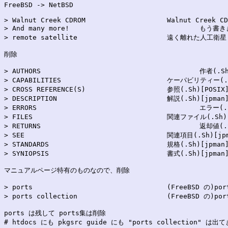
FreeBSD -> NetBSD

> Walnut Creek CDROM			Walnut Creek CDROM

> And many more!				もう書ききれません!

> remote satellite			遠く離れた人工衛星

削除

> AUTHORS					作者(.Sh)[jpman]

> CAPABILITIES				ケーパビリティー(.Sh)[gettytab.5]

> CROSS REFERENCE(S)			参照(.Sh)[POSIX]

> DESCRIPTION				解説(.Sh)[jpman]

> ERRORS					エラー(.Sh)[POSIX]

> FILES					関連ファイル(.Sh)[jpman]

> RETURNS					返却値(.Sh)[POSIX]

> SEE					関連項目(.Sh)[jpman]

> STANDARDS				規格(.Sh)[jpman]

> SYNIOPSIS				書式(.Sh)[jpman]

マニュアルページ特有のものなので、削除

> ports					(FreeBSD の)ports

> ports collection			(FreeBSD の)ports集

ports は残して ports集は削除
