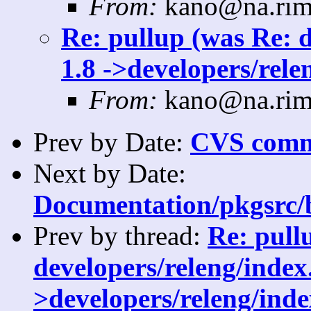
From:
kano@na.rim
Re: pullup (was Re: 
1.8 ->developers/rele
From:
kano@na.rim
Prev by Date:
CVS commi
Next by Date:
Documentation/pkgsrc/bu
Prev by thread:
Re: pull
developers/releng/index.
>developers/releng/inde