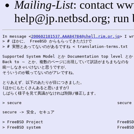
Mailing-List
: contact ww
help@jp.netbsd.org; run
In message <
200602101537.AAA84784@shell.rim.or.jp
> I wr
> # ほかに、 FreeBSD からもらってきただけで

> # 実態とあってないのがあるですね < translation-terms.txt

Supported System Model とか Documentation top level とか

Back to ～ とか、複数のページに出現していて訳語がまちまちなのを

統一しなきゃいけないと思うですが、

そういうのが載ってないのがアレですね。

とりあえず、以下のあたりが目につきました。

(ほかにもたくさんあると思いますが)

しばらく様子を見て異議がなければ削除/修正します。

> secure					secure

secure -> 安全, セキュア

> FreeBSD Project				FreeBSD プロジェクト

> FreeBSD system				FreeBSD システム
