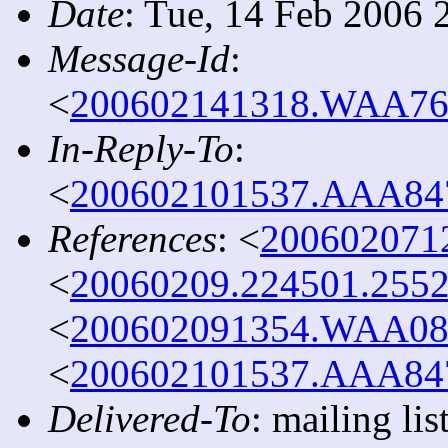
Date
: Tue, 14 Feb 2006 
Message-Id
:
<
200602141318.WAA7622
In-Reply-To
:
<
200602101537.AAA8478
References
: <
2006020712
<
20060209.224501.2552
<
200602091354.WAA0837
<
200602101537.AAA8478
Delivered-To
: mailing l