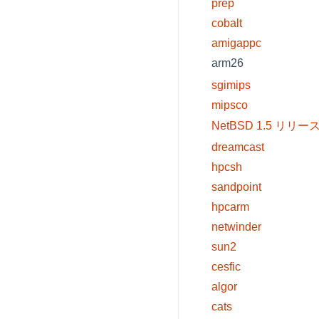
prep
cobalt
amigappc
arm26
sgimips
mipsco
NetBSD 1.5 リリー
dreamcast
hpcsh
sandpoint
hpcarm
netwinder
sun2
cesfic
algor
cats