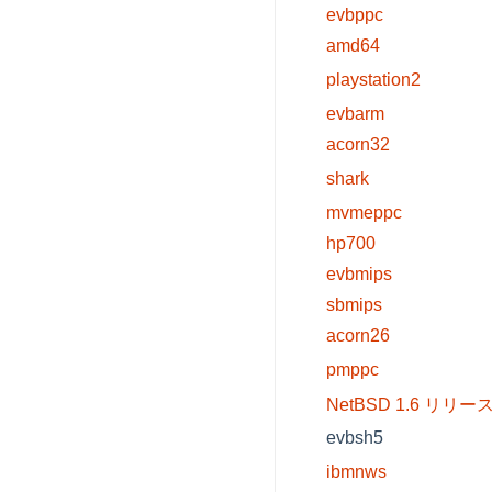
evbppc
amd64
playstation2
evbarm
acorn32
shark
mvmeppc
hp700
evbmips
sbmips
acorn26
pmppc
NetBSD 1.6 リリー
evbsh5
ibmnws